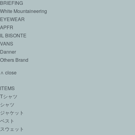
BRIEFING
White Mountaineering
EYEWEAR
APFR
IL BISONTE
VANS
Danner
Others Brand
∧ close
ITEMS
Tシャツ
シャツ
ジャケット
ベスト
スウェット