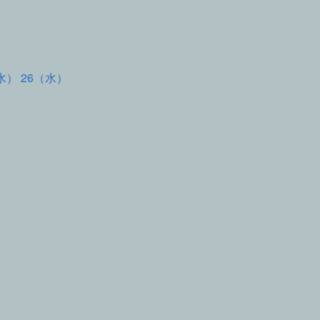
水） 26（水）
て