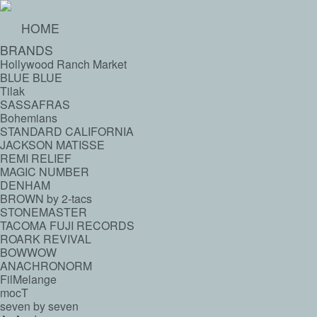
HOME
BRANDS
Hollywood Ranch Market
BLUE BLUE
Tilak
SASSAFRAS
Bohemians
STANDARD CALIFORNIA
JACKSON MATISSE
REMI RELIEF
MAGIC NUMBER
DENHAM
BROWN by 2-tacs
STONEMASTER
TACOMA FUJI RECORDS
ROARK REVIVAL
BOWWOW
ANACHRONORM
FilMelange
mocT
seven by seven