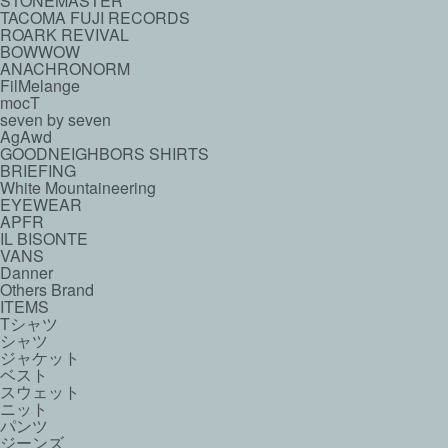
STONEMASTER
TACOMA FUJI RECORDS
ROARK REVIVAL
BOWWOW
ANACHRONORM
FilMelange
mocT
seven by seven
AgAwd
GOODNEIGHBORS SHIRTS
BRIEFING
White Mountaineering
EYEWEAR
APFR
IL BISONTE
VANS
Danner
Others Brand
ITEMS
Tシャツ
シャツ
ジャケット
ベスト
スウェット
ニット
パンツ
ジーンズ