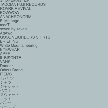
STONEMASTER
TACOMA FUJI RECORDS
ROARK REVIVAL
BOWWOW
ANACHRONORM
FilMelange
mocT
seven by seven
AgAwd
GOODNEIGHBORS SHIRTS
BRIEFING
White Mountaineering
EYEWEAR
APFR
IL BISONTE
VANS
Danner
Others Brand
ITEMS
Tシャツ
シャツ
ジャケット
ベスト
スウェット
ニット
パンツ
ジーンズ