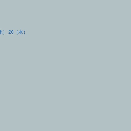
水） 26（水）
て