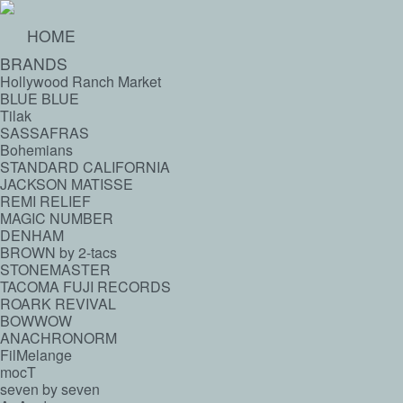
HOME
BRANDS
Hollywood Ranch Market
BLUE BLUE
Tilak
SASSAFRAS
Bohemians
STANDARD CALIFORNIA
JACKSON MATISSE
REMI RELIEF
MAGIC NUMBER
DENHAM
BROWN by 2-tacs
STONEMASTER
TACOMA FUJI RECORDS
ROARK REVIVAL
BOWWOW
ANACHRONORM
FilMelange
mocT
seven by seven