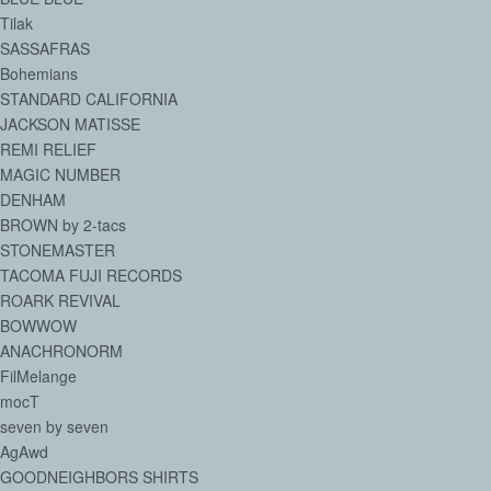
Tilak
SASSAFRAS
Bohemians
STANDARD CALIFORNIA
JACKSON MATISSE
REMI RELIEF
MAGIC NUMBER
DENHAM
BROWN by 2-tacs
STONEMASTER
TACOMA FUJI RECORDS
ROARK REVIVAL
BOWWOW
ANACHRONORM
FilMelange
mocT
seven by seven
AgAwd
GOODNEIGHBORS SHIRTS