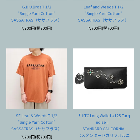
G.D.U.Bros T 1/2
Leaf and Weeds T 1/2
"Single Yarn Cotton"
"Single Yarn Cotton"
SASSAFRAS（ササフラス）
SASSAFRAS（ササフラス）
7,700円(税700円)
7,700円(税700円)
SF Leaf & Weeds T 1/2
「 HTC Long Wallet #125 Turq
"Single Yarn Cotton"
uoise 」
SASSAFRAS（ササフラス）
STANDARD CALIFORNIA
（スタンダードカリフォルニ
7,700円(税700円)