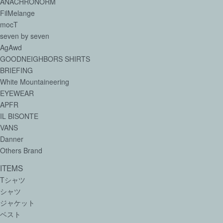
ANACHRONORM
FilMelange
mocT
seven by seven
AgAwd
GOODNEIGHBORS SHIRTS
BRIEFING
White Mountaineering
EYEWEAR
APFR
IL BISONTE
VANS
Danner
Others Brand
ITEMS
Tシャツ
シャツ
ジャケット
ベスト