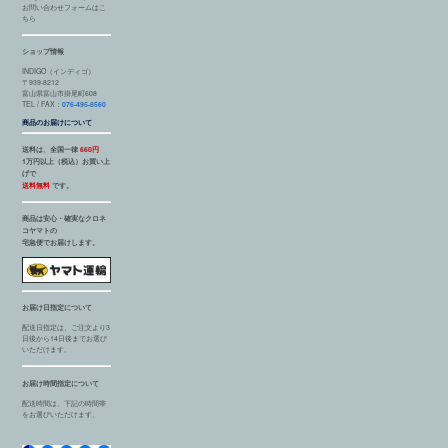
お問い合わせフォームはこ
ちら
ショップ情報
INDIGO（インディゴ）
〒939-8212
富山県富山市掛尾町608
TEL / FAX：
076-495-8560
商品のお届けについて
送料は、全国一律
660円
1万円以上（税込）お買い上
げで
送料無料
です。
商品は安心・確実なクロネ
コヤマトの
宅急便でお届けします。
お届け日指定について
配送日指定は、ご注文より3
日後から14日後までお選び
いただけます。
お届け時間指定について
配送時間は、下記の時間帯
をお選びいただけます。