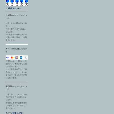
お支払方法について
代金引換でのお支払いにつ
いて
お買上金額に関わらず一律
で、
代引手数料440円を頂戴い
たします。
お申込者登録住所以外への
お届け指定の場合、ご利用
できません。
カードでのお支払いについ
て
お支払いは、一括払い、分
割払い、リボ払いからお選
びいただけます。
カード番号等はSSLにて暗
号化してサーバーに送られ
ますので、安心してご利用
いただけます。
銀行振込でのお支払いにつ
いて
ご注文時にいただいたお名
前にてお振込をお願いいた
します。
銀行振込手数料はお客様の
ご負担となりますのでご了
承ください。
グループ店舗のご紹介