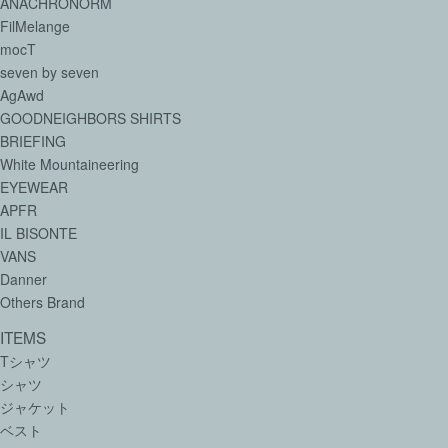
ANACHRONORM
FilMelange
mocT
seven by seven
AgAwd
GOODNEIGHBORS SHIRTS
BRIEFING
White Mountaineering
EYEWEAR
APFR
IL BISONTE
VANS
Danner
Others Brand
ITEMS
Tシャツ
シャツ
ジャケット
ベスト