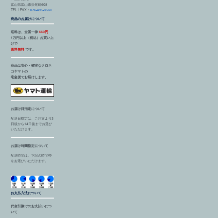
富山県富山市掛尾町608
TEL / FAX：
076-495-8560
商品のお届けについて
送料は、全国一律
660円
1万円以上（税込）お買い上
げで
送料無料
です。
商品は安心・確実なクロネ
コヤマトの
宅急便でお届けします。
お届け日指定について
配送日指定は、ご注文より3
日後から14日後までお選び
いただけます。
お届け時間指定について
配送時間は、下記の時間帯
をお選びいただけます。
お支払方法について
代金引換でのお支払いにつ
いて