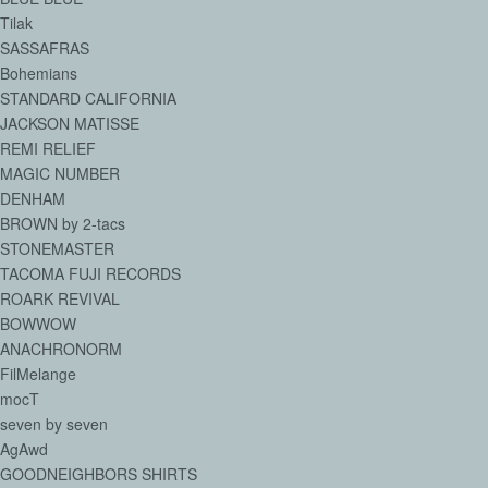
Tilak
SASSAFRAS
Bohemians
STANDARD CALIFORNIA
JACKSON MATISSE
REMI RELIEF
MAGIC NUMBER
DENHAM
BROWN by 2-tacs
STONEMASTER
TACOMA FUJI RECORDS
ROARK REVIVAL
BOWWOW
ANACHRONORM
FilMelange
mocT
seven by seven
AgAwd
GOODNEIGHBORS SHIRTS