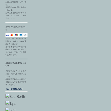
お買上金額に関わらず一律
で、
代引手数料440円を頂戴い
たします。
お申込者登録住所以外への
お届け指定の場合、ご利用
できません。
カードでのお支払いについ
て
お支払いは、一括払い、分
割払い、リボ払いからお選
びいただけます。
カード番号等はSSLにて暗
号化してサーバーに送られ
ますので、安心してご利用
いただけます。
銀行振込でのお支払いにつ
いて
ご注文時にいただいたお名
前にてお振込をお願いいた
します。
銀行振込手数料はお客様の
ご負担となりますのでご了
承ください。
グループ店舗のご紹介