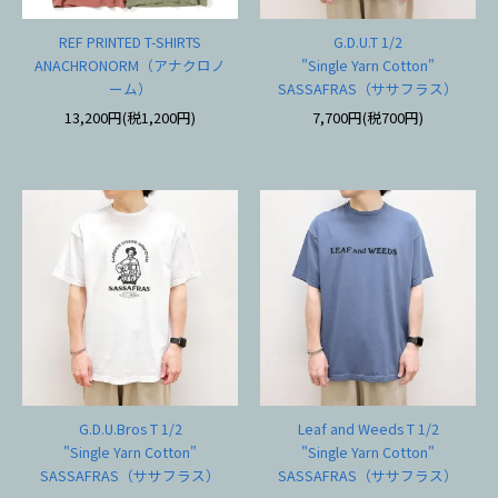
REF PRINTED T-SHIRTS
G.D.U.T 1/2
ANACHRONORM（アナクロノ
"Single Yarn Cotton"
ーム）
SASSAFRAS（ササフラス）
13,200円(税1,200円)
7,700円(税700円)
G.D.U.Bros T 1/2
Leaf and Weeds T 1/2
"Single Yarn Cotton"
"Single Yarn Cotton"
SASSAFRAS（ササフラス）
SASSAFRAS（ササフラス）