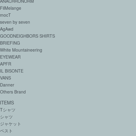
ANACHRONORM
FilMelange
mocT
seven by seven
AgAwd
GOODNEIGHBORS SHIRTS
BRIEFING
White Mountaineering
EYEWEAR
APFR
IL BISONTE
VANS
Danner
Others Brand
ITEMS
Tシャツ
シャツ
ジャケット
ベスト