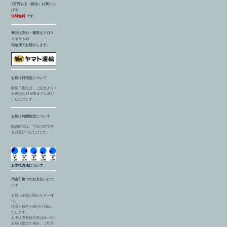
1万円以上（税込）お買い上
げで
送料無料
です。
商品は安心・確実なクロネ
コヤマトの
宅急便でお届けします。
お届け日指定について
配送日指定は、ご注文より3
日後から14日後までお選び
いただけます。
お届け時間指定について
配送時間は、下記の時間帯
をお選びいただけます。
お支払方法について
代金引換でのお支払いにつ
いて
お買上金額に関わらず一律
で、
代引手数料440円を頂戴い
たします。
お申込者登録住所以外への
お届け指定の場合、ご利用