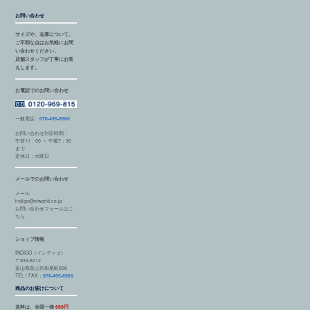
お問い合わせ
サイズや、在庫について、
ご不明な点はお気軽にお問
い合わせください。
店舗スタッフが丁寧にお答
えします。
お電話でのお問い合わせ
一般電話：
076-495-8560
お問い合わせ対応時間：
午前11：00 ～ 午後7：30
まで
定休日：水曜日
メールでのお問い合わせ
メール
indigo@etworld.co.jp
お問い合わせフォームはこ
ちら
ショップ情報
INDIGO（インディゴ）
〒939-8212
富山県富山市掛尾町608
TEL / FAX：
076-495-8560
商品のお届けについて
送料は、全国一律
660円