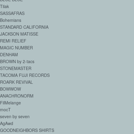
Tilak
SASSAFRAS
Bohemians
STANDARD CALIFORNIA
JACKSON MATISSE
REMI RELIEF
MAGIC NUMBER
DENHAM
BROWN by 2-tacs
STONEMASTER
TACOMA FUJI RECORDS
ROARK REVIVAL
BOWWOW
ANACHRONORM
FilMelange
mocT
seven by seven
AgAwd
GOODNEIGHBORS SHIRTS