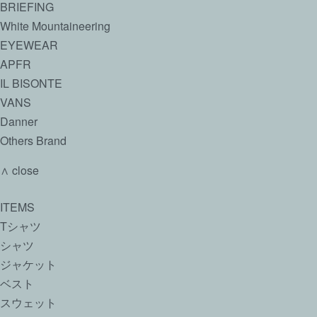
BRIEFING
White Mountaineering
EYEWEAR
APFR
IL BISONTE
VANS
Danner
Others Brand
∧ close
ITEMS
Tシャツ
シャツ
ジャケット
ベスト
スウェット