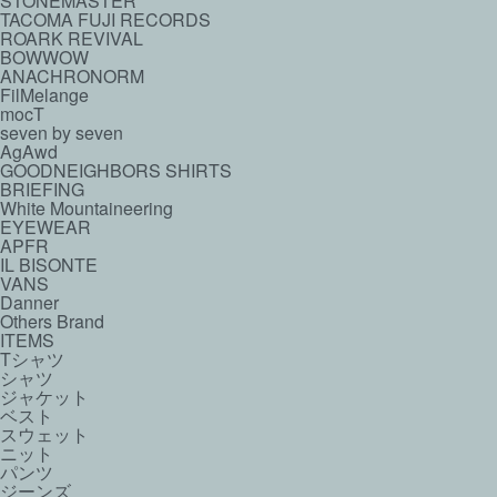
STONEMASTER
TACOMA FUJI RECORDS
ROARK REVIVAL
BOWWOW
ANACHRONORM
FilMelange
mocT
seven by seven
AgAwd
GOODNEIGHBORS SHIRTS
BRIEFING
White Mountaineering
EYEWEAR
APFR
IL BISONTE
VANS
Danner
Others Brand
ITEMS
Tシャツ
シャツ
ジャケット
ベスト
スウェット
ニット
パンツ
ジーンズ