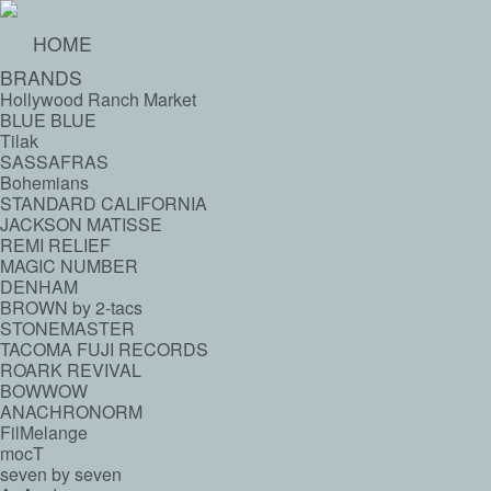
HOME
BRANDS
Hollywood Ranch Market
BLUE BLUE
Tilak
SASSAFRAS
Bohemians
STANDARD CALIFORNIA
JACKSON MATISSE
REMI RELIEF
MAGIC NUMBER
DENHAM
BROWN by 2-tacs
STONEMASTER
TACOMA FUJI RECORDS
ROARK REVIVAL
BOWWOW
ANACHRONORM
FilMelange
mocT
seven by seven