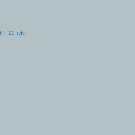
水） 26（水）
て