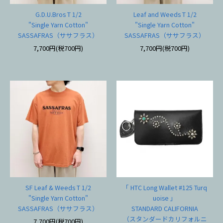
G.D.U.Bros T 1/2
Leaf and Weeds T 1/2
"Single Yarn Cotton"
"Single Yarn Cotton"
SASSAFRAS（ササフラス）
SASSAFRAS（ササフラス）
7,700円(税700円)
7,700円(税700円)
SF Leaf & Weeds T 1/2
「 HTC Long Wallet #125 Turq
"Single Yarn Cotton"
uoise 」
SASSAFRAS（ササフラス）
STANDARD CALIFORNIA
（スタンダードカリフォルニ
7,700円(税700円)