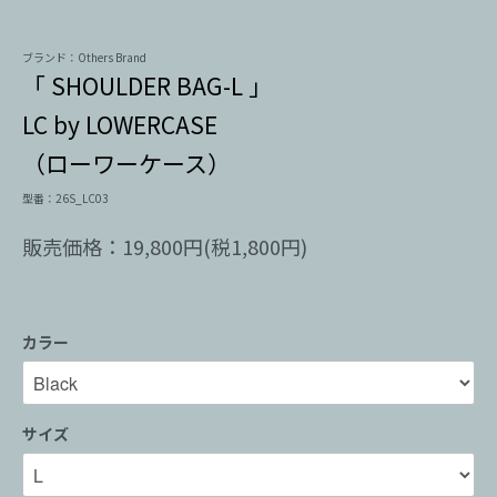
ブランド：Others Brand
「 SHOULDER BAG-L 」
LC by LOWERCASE
（ローワーケース）
型番：26S_LC03
販売価格：19,800円(税1,800円)
カラー
サイズ