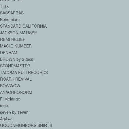
Tilak
SASSAFRAS
Bohemians
STANDARD CALIFORNIA
JACKSON MATISSE
REMI RELIEF
MAGIC NUMBER
DENHAM
BROWN by 2-tacs
STONEMASTER
TACOMA FUJI RECORDS
ROARK REVIVAL
BOWWOW
ANACHRONORM
FilMelange
mocT
seven by seven
AgAwd
GOODNEIGHBORS SHIRTS