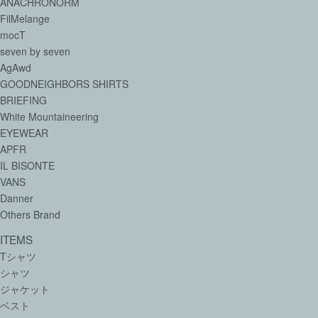
ANACHRONORM
FilMelange
mocT
seven by seven
AgAwd
GOODNEIGHBORS SHIRTS
BRIEFING
White Mountaineering
EYEWEAR
APFR
IL BISONTE
VANS
Danner
Others Brand
ITEMS
Tシャツ
シャツ
ジャケット
ベスト