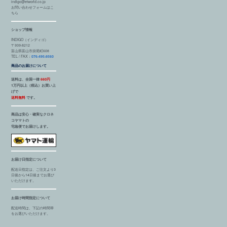
indigo@etworld.co.jp
お問い合わせフォームはこ
ちら
ショップ情報
INDIGO（インディゴ）
〒939-8212
富山県富山市掛尾町608
TEL / FAX：
076-495-8560
商品のお届けについて
送料は、全国一律
660円
1万円以上（税込）お買い上
げで
送料無料
です。
商品は安心・確実なクロネ
コヤマトの
宅急便でお届けします。
お届け日指定について
配送日指定は、ご注文より3
日後から14日後までお選び
いただけます。
お届け時間指定について
配送時間は、下記の時間帯
をお選びいただけます。