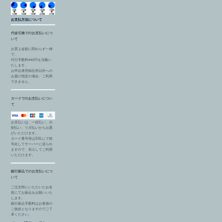
お支払方法について
代金引換でのお支払いにつ
いて
お買上金額に関わらず一律
で、
代引手数料440円を頂戴い
たします。
お申込者登録住所以外への
お届け指定の場合、ご利用
できません。
カードでのお支払いについ
て
お支払いは、一括払い、分
割払い、リボ払いからお選
びいただけます。
カード番号等はSSLにて暗
号化してサーバーに送られ
ますので、安心してご利用
いただけます。
銀行振込でのお支払いにつ
いて
ご注文時にいただいたお名
前にてお振込をお願いいた
します。
銀行振込手数料はお客様の
ご負担となりますのでご了
承ください。