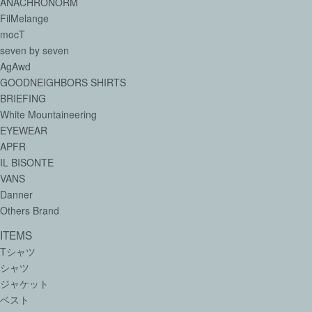
ANACHRONORM
FilMelange
mocT
seven by seven
AgAwd
GOODNEIGHBORS SHIRTS
BRIEFING
White Mountaineering
EYEWEAR
APFR
IL BISONTE
VANS
Danner
Others Brand
ITEMS
Tシャツ
シャツ
ジャケット
ベスト