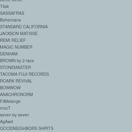
Tilak
SASSAFRAS
Bohemians
STANDARD CALIFORNIA
JACKSON MATISSE
REMI RELIEF
MAGIC NUMBER
DENHAM
BROWN by 2-tacs
STONEMASTER
TACOMA FUJI RECORDS
ROARK REVIVAL
BOWWOW
ANACHRONORM
FilMelange
mocT
seven by seven
AgAwd
GOODNEIGHBORS SHIRTS