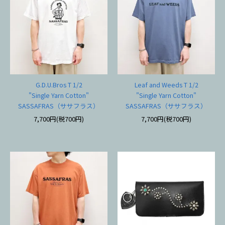
G.D.U.Bros T 1/2
Leaf and Weeds T 1/2
"Single Yarn Cotton"
"Single Yarn Cotton"
SASSAFRAS（ササフラス）
SASSAFRAS（ササフラス）
7,700円(税700円)
7,700円(税700円)