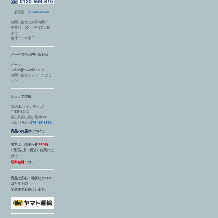
一般電話：
076-495-8560
お問い合わせ対応時間：
午前11：00 ～ 午後7：30
まで
定休日：水曜日
メールでのお問い合わせ
メール
indigo@etworld.co.jp
お問い合わせフォームはこ
ちら
ショップ情報
INDIGO（インディゴ）
〒939-8212
富山県富山市掛尾町608
TEL / FAX：
076-495-8560
商品のお届けについて
送料は、全国一律
660円
1万円以上（税込）お買い上
げで
送料無料
です。
商品は安心・確実なクロネ
コヤマトの
宅急便でお届けします。