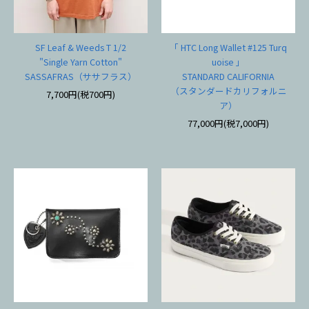
SF Leaf & Weeds T 1/2
「 HTC Long Wallet #125 Turq
"Single Yarn Cotton"
uoise 」
SASSAFRAS（ササフラス）
STANDARD CALIFORNIA
（スタンダードカリフォルニ
7,700円(税700円)
ア）
77,000円(税7,000円)