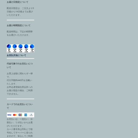
お届け日指定について
配送日指定は、ご注文より3
日後から14日後までお選び
いただけます。
お届け時間指定について
配送時間は、下記の時間帯
をお選びいただけます。
お支払方法について
代金引換でのお支払いにつ
いて
お買上金額に関わらず一律
で、
代引手数料440円を頂戴い
たします。
お申込者登録住所以外への
お届け指定の場合、ご利用
できません。
カードでのお支払いについ
て
お支払いは、一括払い、分
割払い、リボ払いからお選
びいただけます。
カード番号等はSSLにて暗
号化してサーバーに送られ
ますので、安心してご利用