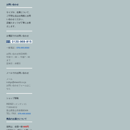
お問い合わせ
サイズや、在庫について、
ご不明な点はお気軽にお問
い合わせください。
店舗スタッフが丁寧にお答
えします。
お電話でのお問い合わせ
一般電話：
076-495-8560
お問い合わせ対応時間：
午前11：00 ～ 午後7：30
まで
定休日：水曜日
メールでのお問い合わせ
メール
indigo@etworld.co.jp
お問い合わせフォームはこ
ちら
ショップ情報
INDIGO（インディゴ）
〒939-8212
富山県富山市掛尾町608
TEL / FAX：
076-495-8560
商品のお届けについて
送料は、全国一律
660円