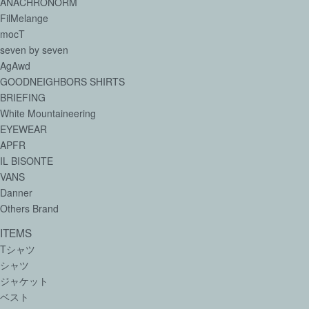
ANACHRONORM
FilMelange
mocT
seven by seven
AgAwd
GOODNEIGHBORS SHIRTS
BRIEFING
White Mountaineering
EYEWEAR
APFR
IL BISONTE
VANS
Danner
Others Brand
ITEMS
Tシャツ
シャツ
ジャケット
ベスト