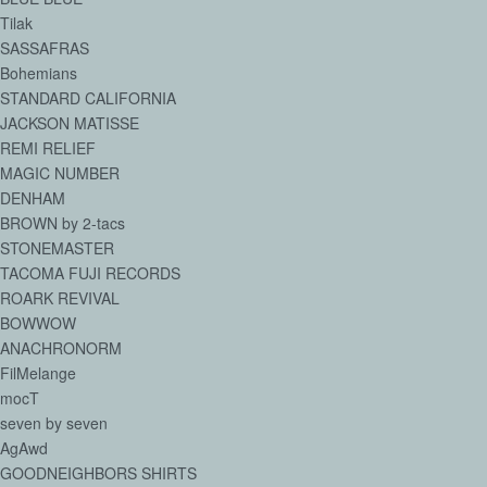
Tilak
SASSAFRAS
Bohemians
STANDARD CALIFORNIA
JACKSON MATISSE
REMI RELIEF
MAGIC NUMBER
DENHAM
BROWN by 2-tacs
STONEMASTER
TACOMA FUJI RECORDS
ROARK REVIVAL
BOWWOW
ANACHRONORM
FilMelange
mocT
seven by seven
AgAwd
GOODNEIGHBORS SHIRTS