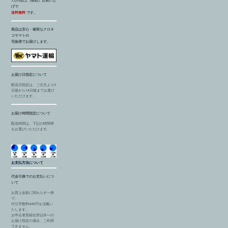
1万円以上（税込）お買い上
げで
送料無料
です。
商品は安心・確実なクロネ
コヤマトの
宅急便でお届けします。
お届け日指定について
配送日指定は、ご注文より3
日後から14日後までお選び
いただけます。
お届け時間指定について
配送時間は、下記の時間帯
をお選びいただけます。
お支払方法について
代金引換でのお支払いにつ
いて
お買上金額に関わらず一律
で、
代引手数料440円を頂戴い
たします。
お申込者登録住所以外への
お届け指定の場合、ご利用
できません。