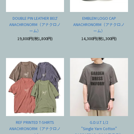
DOUBLE PIN LEATHER BELT
EMBLEM LOGO CAP
ANACHRONORM（アナクロノ
ANACHRONORM（アナクロノ
ーム）
ーム）
19,800円(税1,800円)
14,300円(税1,300円)
REF PRINTED T-SHIRTS
G.D.U.T 1/2
ANACHRONORM（アナクロノ
"Single Yarn Cotton"