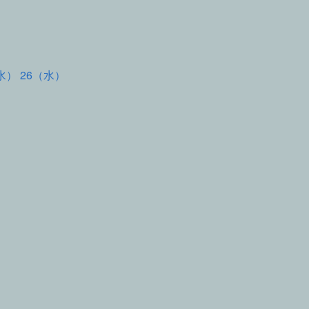
水） 26（水）
て