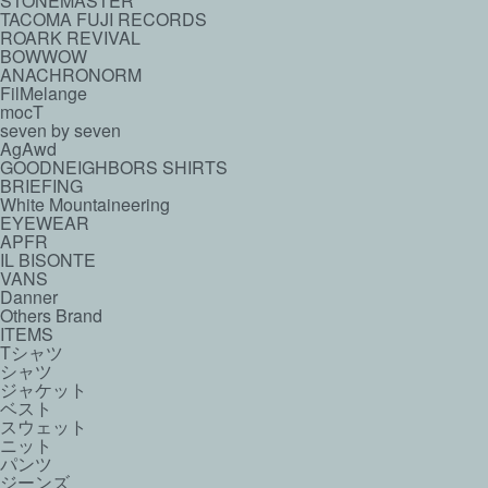
STONEMASTER
TACOMA FUJI RECORDS
ROARK REVIVAL
BOWWOW
ANACHRONORM
FilMelange
mocT
seven by seven
AgAwd
GOODNEIGHBORS SHIRTS
BRIEFING
White Mountaineering
EYEWEAR
APFR
IL BISONTE
VANS
Danner
Others Brand
ITEMS
Tシャツ
シャツ
ジャケット
ベスト
スウェット
ニット
パンツ
ジーンズ