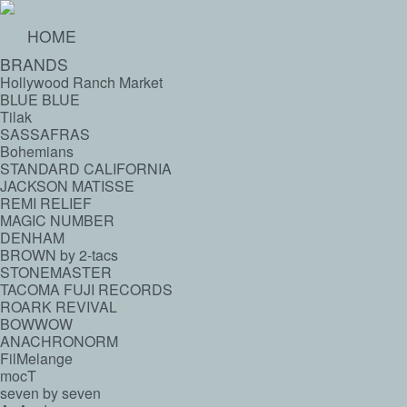
HOME
BRANDS
Hollywood Ranch Market
BLUE BLUE
Tilak
SASSAFRAS
Bohemians
STANDARD CALIFORNIA
JACKSON MATISSE
REMI RELIEF
MAGIC NUMBER
DENHAM
BROWN by 2-tacs
STONEMASTER
TACOMA FUJI RECORDS
ROARK REVIVAL
BOWWOW
ANACHRONORM
FilMelange
mocT
seven by seven