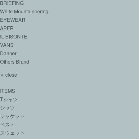
BRIEFING
White Mountaineering
EYEWEAR
APFR
IL BISONTE
VANS
Danner
Others Brand
∧ close
ITEMS
Tシャツ
シャツ
ジャケット
ベスト
スウェット