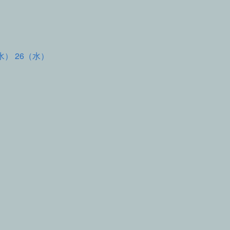
水） 26（水）
て