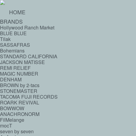
HOME
BRANDS
Hollywood Ranch Market
BLUE BLUE
Tilak
SASSAFRAS
Bohemians
STANDARD CALIFORNIA
JACKSON MATISSE
REMI RELIEF
MAGIC NUMBER
DENHAM
BROWN by 2-tacs
STONEMASTER
TACOMA FUJI RECORDS
ROARK REVIVAL
BOWWOW
ANACHRONORM
FilMelange
mocT
seven by seven