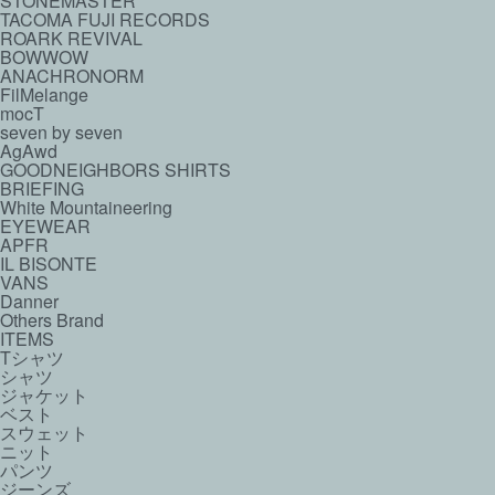
STONEMASTER
TACOMA FUJI RECORDS
ROARK REVIVAL
BOWWOW
ANACHRONORM
FilMelange
mocT
seven by seven
AgAwd
GOODNEIGHBORS SHIRTS
BRIEFING
White Mountaineering
EYEWEAR
APFR
IL BISONTE
VANS
Danner
Others Brand
ITEMS
Tシャツ
シャツ
ジャケット
ベスト
スウェット
ニット
パンツ
ジーンズ