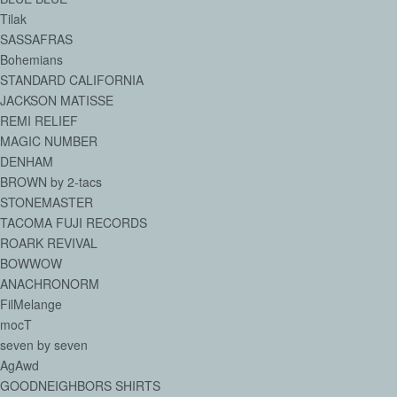
Tilak
SASSAFRAS
Bohemians
STANDARD CALIFORNIA
JACKSON MATISSE
REMI RELIEF
MAGIC NUMBER
DENHAM
BROWN by 2-tacs
STONEMASTER
TACOMA FUJI RECORDS
ROARK REVIVAL
BOWWOW
ANACHRONORM
FilMelange
mocT
seven by seven
AgAwd
GOODNEIGHBORS SHIRTS