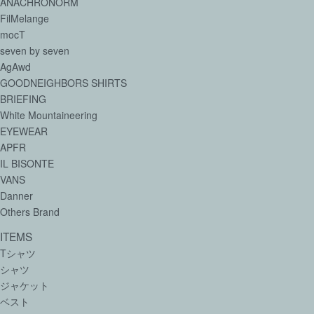
ANACHRONORM
FilMelange
mocT
seven by seven
AgAwd
GOODNEIGHBORS SHIRTS
BRIEFING
White Mountaineering
EYEWEAR
APFR
IL BISONTE
VANS
Danner
Others Brand
ITEMS
Tシャツ
シャツ
ジャケット
ベスト