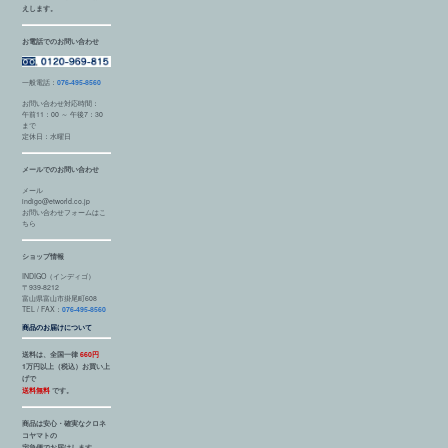
えします。
お電話でのお問い合わせ
一般電話：
076-495-8560
お問い合わせ対応時間：
午前11：00 ～ 午後7：30
まで
定休日：水曜日
メールでのお問い合わせ
メール
indigo@etworld.co.jp
お問い合わせフォームはこ
ちら
ショップ情報
INDIGO（インディゴ）
〒939-8212
富山県富山市掛尾町608
TEL / FAX：
076-495-8560
商品のお届けについて
送料は、全国一律
660円
1万円以上（税込）お買い上
げで
送料無料
です。
商品は安心・確実なクロネ
コヤマトの
宅急便でお届けします。