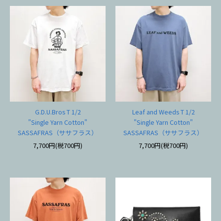
G.D.U.Bros T 1/2
Leaf and Weeds T 1/2
"Single Yarn Cotton"
"Single Yarn Cotton"
SASSAFRAS（ササフラス）
SASSAFRAS（ササフラス）
7,700円(税700円)
7,700円(税700円)