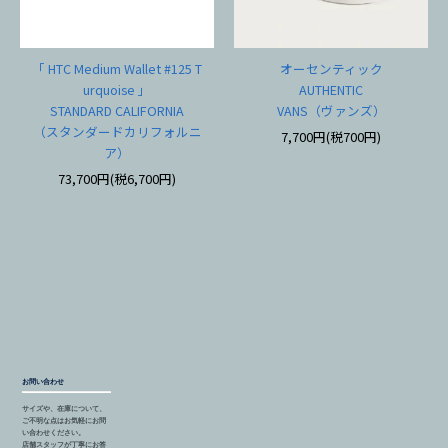
「 HTC Medium Wallet #125 T
オーセンティック
urquoise 」
AUTHENTIC
STANDARD CALIFORNIA
VANS（ヴァンズ）
（スタンダードカリフォルニ
7,700円(税700円)
ア）
73,700円(税6,700円)
お問い合わせ
サイズや、在庫について、
ご不明な点はお気軽にお問
い合わせください。
店舗スタッフが丁寧にお答