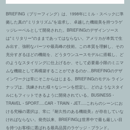
BRIEFING（ブリーフィング）は、1998年にミル・スペックに準
拠した真の"ミリタリズム"を追求し、卓越した機能美を持つラゲ
ッジレーベルとして開発された。BRIEFINGのデザインソース
は"ミリタリー"のままであってはならない。アメリカが本気で生
み出す、強靭なパーツや最高峰の技術。この本質を理解し、その
充分すぎるほどの機能を、どうタウンユースモデルに搭載し、ど
のようなスタイリングに仕上げるか、そして必要最小限のミニマ
ムな機能として再構築することができるのか…BRIEFINGのデザ
インワークは常にそこからはじまる。BRIEFINGのモデル ライン
ナップは、洗練された様々なシーンを想定し、どのようなスタイ
ルにもフィットできるように開発されている。BUSINESS・
TRAVEL・SPORT.....CAR・TRAIN・JET.....これらのシーンにお
ける究極の選択は、常に『耐久性のある機能美』が存在していな
ければならない。発売以来、BRIEFINGは世界中で最も厳しい目
を持つお客様に選ばれる最高品質のラゲッジ・ブランド。