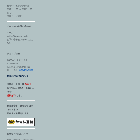
お問い合わせ対応時間：
午前11：00 ～ 午後7：30
まで
定休日：水曜日
メールでのお問い合わせ
メール
indigo@etworld.co.jp
お問い合わせフォームはこ
ちら
ショップ情報
INDIGO（インディゴ）
〒939-8212
富山県富山市掛尾町608
TEL / FAX：
076-495-8560
商品のお届けについて
送料は、全国一律
660円
1万円以上（税込）お買い上
げで
送料無料
です。
商品は安心・確実なクロネ
コヤマトの
宅急便でお届けします。
お届け日指定について
配送日指定は、ご注文より3