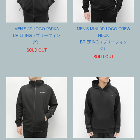
MEN’S 3D LOGO PARKA
MEN’S MINI 3D LOGO CREW
BRIEFING（ブリーフィン
NECK
グ）
BRIEFING（ブリーフィン
グ）
SOLD OUT
SOLD OUT