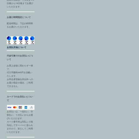
日後から14日後までお選び
いただけます。
お届け時間指定について
配送時間は、下記の時間帯
をお選びいただけます。
お支払方法について
代金引換でのお支払いにつ
いて
お買上金額に関わらず一律
で、
代引手数料440円を頂戴い
たします。
お申込者登録住所以外への
お届け指定の場合、ご利用
できません。
カードでのお支払いについ
て
お支払いは、一括払い、分
割払い、リボ払いからお選
びいただけます。
カード番号等はSSLにて暗
号化してサーバーに送られ
ますので、安心してご利用
いただけます。