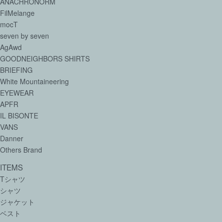
ANACHRONORM
FilMelange
mocT
seven by seven
AgAwd
GOODNEIGHBORS SHIRTS
BRIEFING
White Mountaineering
EYEWEAR
APFR
IL BISONTE
VANS
Danner
Others Brand
ITEMS
Tシャツ
シャツ
ジャケット
ベスト