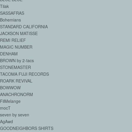
Tilak
SASSAFRAS
Bohemians
STANDARD CALIFORNIA
JACKSON MATISSE
REMI RELIEF
MAGIC NUMBER
DENHAM
BROWN by 2-tacs
STONEMASTER
TACOMA FUJI RECORDS
ROARK REVIVAL
BOWWOW
ANACHRONORM
FilMelange
mocT
seven by seven
AgAwd
GOODNEIGHBORS SHIRTS