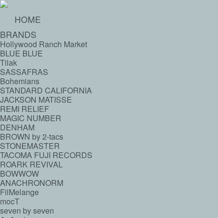
HOME
BRANDS
Hollywood Ranch Market
BLUE BLUE
Tilak
SASSAFRAS
Bohemians
STANDARD CALIFORNIA
JACKSON MATISSE
REMI RELIEF
MAGIC NUMBER
DENHAM
BROWN by 2-tacs
STONEMASTER
TACOMA FUJI RECORDS
ROARK REVIVAL
BOWWOW
ANACHRONORM
FilMelange
mocT
seven by seven