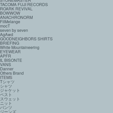
STONEMASTER
TACOMA FUJI RECORDS
ROARK REVIVAL
BOWWOW
ANACHRONORM
FilMelange
mocT
seven by seven
AgAwd
GOODNEIGHBORS SHIRTS
BRIEFING
White Mountaineering
EYEWEAR
APFR
IL BISONTE
VANS
Danner
Others Brand
ITEMS
Tシャツ
シャツ
ジャケット
ベスト
スウェット
ニット
パンツ
ジーンズ