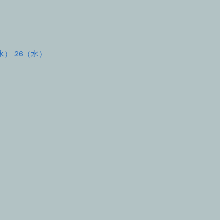
水） 26（水）
て