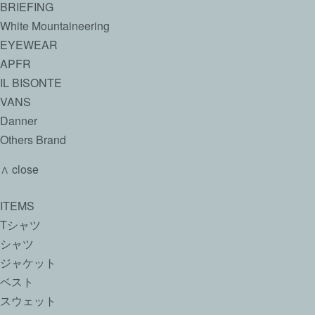
BRIEFING
White Mountaineering
EYEWEAR
APFR
IL BISONTE
VANS
Danner
Others Brand
∧ close
ITEMS
Tシャツ
シャツ
ジャケット
ベスト
スウェット