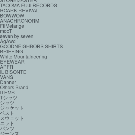
STONEMASTER
TACOMA FUJI RECORDS
ROARK REVIVAL
BOWWOW
ANACHRONORM
FilMelange
mocT
seven by seven
AgAwd
GOODNEIGHBORS SHIRTS
BRIEFING
White Mountaineering
EYEWEAR
APFR
IL BISONTE
VANS
Danner
Others Brand
ITEMS
Tシャツ
シャツ
ジャケット
ベスト
スウェット
ニット
パンツ
ジーンズ