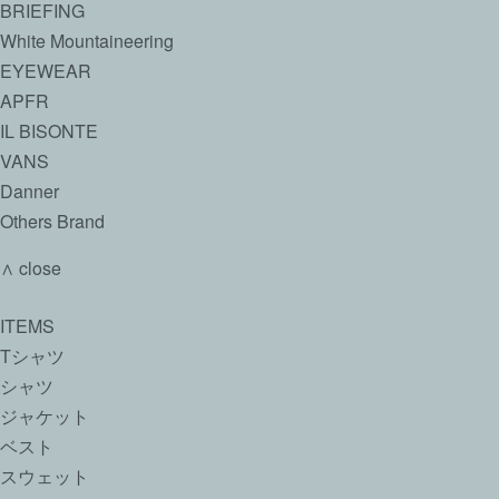
BRIEFING
White Mountaineering
EYEWEAR
APFR
IL BISONTE
VANS
Danner
Others Brand
∧ close
ITEMS
Tシャツ
シャツ
ジャケット
ベスト
スウェット