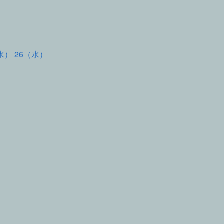
水） 26（水）
て