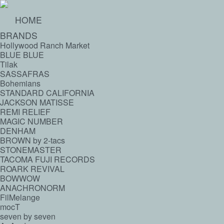
HOME
BRANDS
Hollywood Ranch Market
BLUE BLUE
Tilak
SASSAFRAS
Bohemians
STANDARD CALIFORNIA
JACKSON MATISSE
REMI RELIEF
MAGIC NUMBER
DENHAM
BROWN by 2-tacs
STONEMASTER
TACOMA FUJI RECORDS
ROARK REVIVAL
BOWWOW
ANACHRONORM
FilMelange
mocT
seven by seven