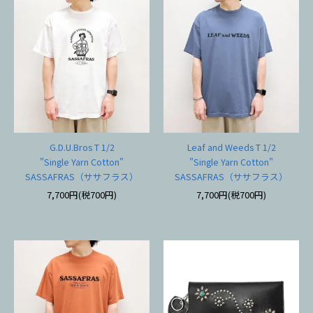
G.D.U.Bros T 1/2
Leaf and Weeds T 1/2
"Single Yarn Cotton"
"Single Yarn Cotton"
SASSAFRAS（ササフラス）
SASSAFRAS（ササフラス）
7,700円(税700円)
7,700円(税700円)