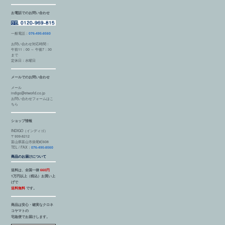
お電話でのお問い合わせ
一般電話：
076-495-8560
お問い合わせ対応時間：
午前11：00 ～ 午後7：30
まで
定休日：水曜日
メールでのお問い合わせ
メール
indigo@etworld.co.jp
お問い合わせフォームはこ
ちら
ショップ情報
INDIGO（インディゴ）
〒939-8212
富山県富山市掛尾町608
TEL / FAX：
076-495-8560
商品のお届けについて
送料は、全国一律
660円
1万円以上（税込）お買い上
げで
送料無料
です。
商品は安心・確実なクロネ
コヤマトの
宅急便でお届けします。