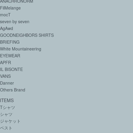
ANACHRONORM
FilMelange
mocT
seven by seven
AgAwd
GOODNEIGHBORS SHIRTS
BRIEFING
White Mountaineering
EYEWEAR
APFR
IL BISONTE
VANS
Danner
Others Brand
ITEMS
Tシャツ
シャツ
ジャケット
ベスト