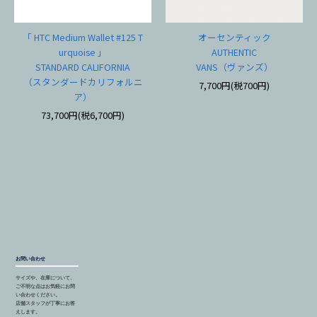
「 HTC Medium Wallet #125 T
オーセンティック
urquoise 」
AUTHENTIC
STANDARD CALIFORNIA
VANS（ヴァンズ）
（スタンダードカリフォルニ
7,700円(税700円)
ア）
73,700円(税6,700円)
お問い合わせ
サイズや、在庫について、
ご不明な点はお気軽にお問
い合わせください。
店舗スタッフが丁寧にお答
えします。