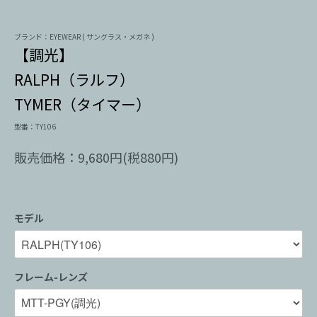
ブランド：EYEWEAR ( サングラス・メガネ )
【調光】
RALPH（ラルフ）
TYMER（タイマー）
型番：TY106
販売価格：9,680円(税880円)
モデル
フレーム-レンズ