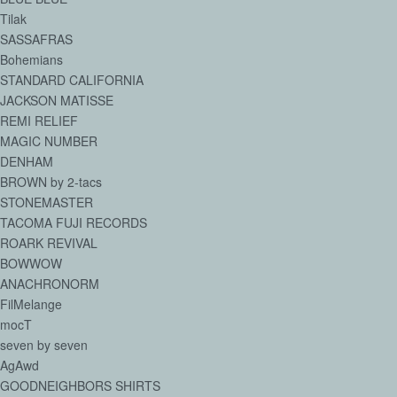
Tilak
SASSAFRAS
Bohemians
STANDARD CALIFORNIA
JACKSON MATISSE
REMI RELIEF
MAGIC NUMBER
DENHAM
BROWN by 2-tacs
STONEMASTER
TACOMA FUJI RECORDS
ROARK REVIVAL
BOWWOW
ANACHRONORM
FilMelange
mocT
seven by seven
AgAwd
GOODNEIGHBORS SHIRTS