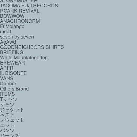
STONEMASTER
TACOMA FUJI RECORDS
ROARK REVIVAL
BOWWOW
ANACHRONORM
FilMelange
mocT
seven by seven
AgAwd
GOODNEIGHBORS SHIRTS
BRIEFING
White Mountaineering
EYEWEAR
APFR
IL BISONTE
VANS
Danner
Others Brand
ITEMS
Tシャツ
シャツ
ジャケット
ベスト
スウェット
ニット
パンツ
ジーンズ