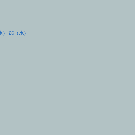
水） 26（水）
て