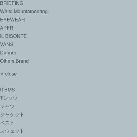
BRIEFING
White Mountaineering
EYEWEAR
APFR
IL BISONTE
VANS
Danner
Others Brand
∧ close
ITEMS
Tシャツ
シャツ
ジャケット
ベスト
スウェット