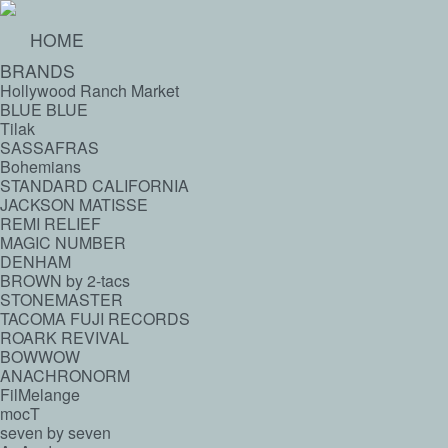
HOME
BRANDS
Hollywood Ranch Market
BLUE BLUE
Tilak
SASSAFRAS
Bohemians
STANDARD CALIFORNIA
JACKSON MATISSE
REMI RELIEF
MAGIC NUMBER
DENHAM
BROWN by 2-tacs
STONEMASTER
TACOMA FUJI RECORDS
ROARK REVIVAL
BOWWOW
ANACHRONORM
FilMelange
mocT
seven by seven