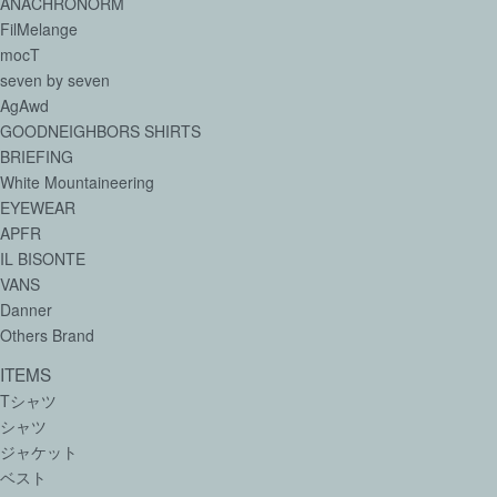
ANACHRONORM
FilMelange
mocT
seven by seven
AgAwd
GOODNEIGHBORS SHIRTS
BRIEFING
White Mountaineering
EYEWEAR
APFR
IL BISONTE
VANS
Danner
Others Brand
ITEMS
Tシャツ
シャツ
ジャケット
ベスト