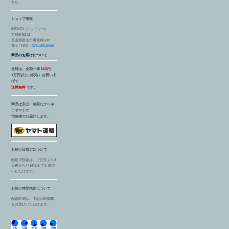
ちら
ショップ情報
INDIGO（インディゴ）
〒939-8212
富山県富山市掛尾町608
TEL / FAX：
076-495-8560
商品のお届けについて
送料は、全国一律
660円
1万円以上（税込）お買い上
げで
送料無料
です。
商品は安心・確実なクロネ
コヤマトの
宅急便でお届けします。
お届け日指定について
配送日指定は、ご注文より3
日後から14日後までお選び
いただけます。
お届け時間指定について
配送時間は、下記の時間帯
をお選びいただけます。