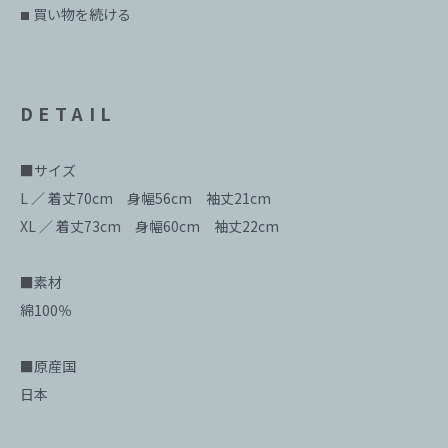
買い物を続ける
■
DETAIL
■サイズ
L ／ 着丈70cm 身幅56cm 袖丈21cm
XL ／ 着丈73cm 身幅60cm 袖丈22cm
■素材
綿100％
■原産国
日本