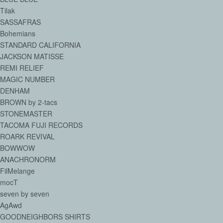
Tilak
SASSAFRAS
Bohemians
STANDARD CALIFORNIA
JACKSON MATISSE
REMI RELIEF
MAGIC NUMBER
DENHAM
BROWN by 2-tacs
STONEMASTER
TACOMA FUJI RECORDS
ROARK REVIVAL
BOWWOW
ANACHRONORM
FilMelange
mocT
seven by seven
AgAwd
GOODNEIGHBORS SHIRTS