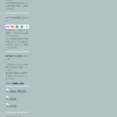
たします。
お申込者登録住所以外への
お届け指定の場合、ご利用
できません。
カードでのお支払いについ
て
お支払いは、一括払い、分
割払い、リボ払いからお選
びいただけます。
カード番号等はSSLにて暗
号化してサーバーに送られ
ますので、安心してご利用
いただけます。
銀行振込でのお支払いにつ
いて
ご注文時にいただいたお名
前にてお振込をお願いいた
します。
銀行振込手数料はお客様の
ご負担となりますのでご了
承ください。
グループ店舗のご紹介
こちらも チェック！