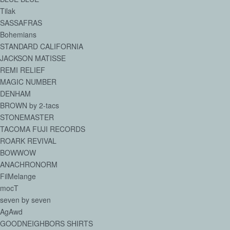
Tilak
SASSAFRAS
Bohemians
STANDARD CALIFORNIA
JACKSON MATISSE
REMI RELIEF
MAGIC NUMBER
DENHAM
BROWN by 2-tacs
STONEMASTER
TACOMA FUJI RECORDS
ROARK REVIVAL
BOWWOW
ANACHRONORM
FilMelange
mocT
seven by seven
AgAwd
GOODNEIGHBORS SHIRTS