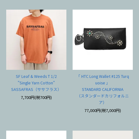
SF Leaf & Weeds T 1/2
「 HTC Long Wallet #125 Turq
"Single Yarn Cotton"
uoise 」
SASSAFRAS（ササフラス）
STANDARD CALIFORNIA
（スタンダードカリフォルニ
7,700円(税700円)
ア）
77,000円(税7,000円)