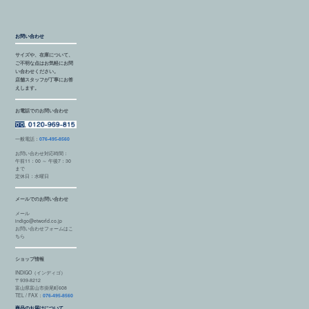
お問い合わせ
サイズや、在庫について、
ご不明な点はお気軽にお問
い合わせください。
店舗スタッフが丁寧にお答
えします。
お電話でのお問い合わせ
一般電話：
076-495-8560
お問い合わせ対応時間：
午前11：00 ～ 午後7：30
まで
定休日：水曜日
メールでのお問い合わせ
メール
indigo@etworld.co.jp
お問い合わせフォームはこ
ちら
ショップ情報
INDIGO（インディゴ）
〒939-8212
富山県富山市掛尾町608
TEL / FAX：
076-495-8560
商品のお届けについて