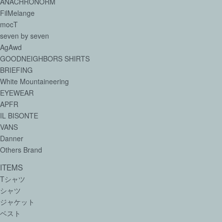
ANACHRONORM
FilMelange
mocT
seven by seven
AgAwd
GOODNEIGHBORS SHIRTS
BRIEFING
White Mountaineering
EYEWEAR
APFR
IL BISONTE
VANS
Danner
Others Brand
ITEMS
Tシャツ
シャツ
ジャケット
ベスト