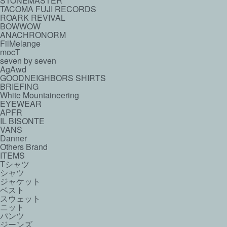
STONEMASTER
TACOMA FUJI RECORDS
ROARK REVIVAL
BOWWOW
ANACHRONORM
FilMelange
mocT
seven by seven
AgAwd
GOODNEIGHBORS SHIRTS
BRIEFING
White Mountaineering
EYEWEAR
APFR
IL BISONTE
VANS
Danner
Others Brand
ITEMS
Tシャツ
シャツ
ジャケット
ベスト
スウェット
ニット
パンツ
ジーンズ