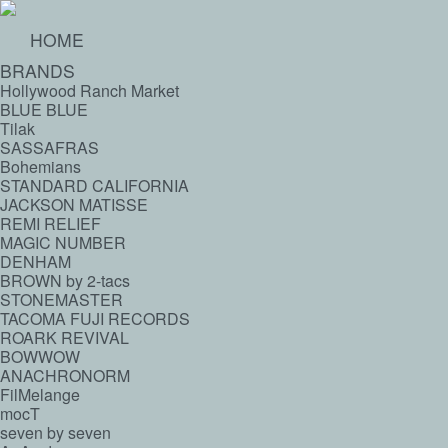
HOME
BRANDS
Hollywood Ranch Market
BLUE BLUE
Tilak
SASSAFRAS
Bohemians
STANDARD CALIFORNIA
JACKSON MATISSE
REMI RELIEF
MAGIC NUMBER
DENHAM
BROWN by 2-tacs
STONEMASTER
TACOMA FUJI RECORDS
ROARK REVIVAL
BOWWOW
ANACHRONORM
FilMelange
mocT
seven by seven