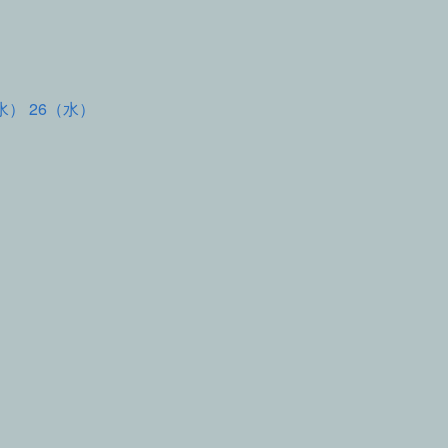
水） 26（水）
て