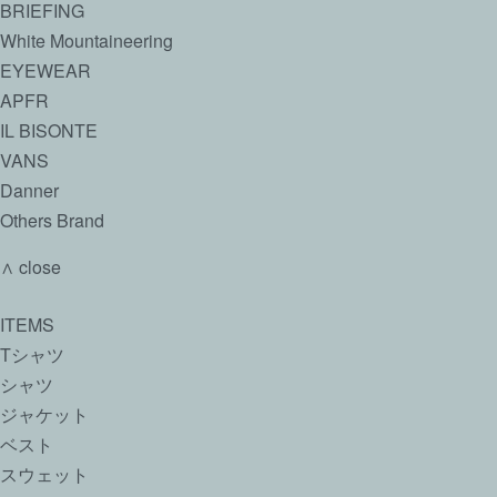
BRIEFING
White Mountaineering
EYEWEAR
APFR
IL BISONTE
VANS
Danner
Others Brand
∧ close
ITEMS
Tシャツ
シャツ
ジャケット
ベスト
スウェット