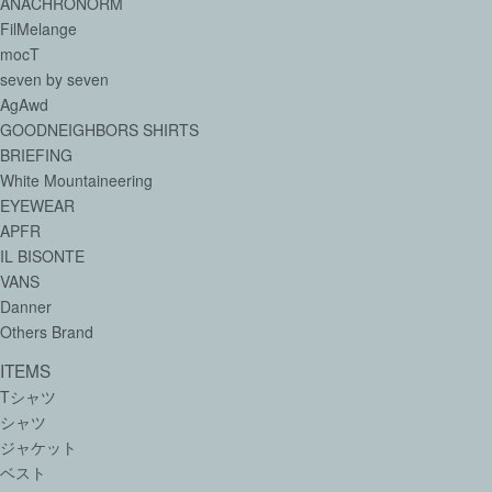
ANACHRONORM
FilMelange
mocT
seven by seven
AgAwd
GOODNEIGHBORS SHIRTS
BRIEFING
White Mountaineering
EYEWEAR
APFR
IL BISONTE
VANS
Danner
Others Brand
ITEMS
Tシャツ
シャツ
ジャケット
ベスト