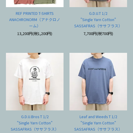
REF PRINTED T-SHIRTS
G.D.U.T 1/2
ANACHRONORM（アナクロノ
"Single Yarn Cotton"
ーム）
SASSAFRAS（ササフラス）
13,200円(税1,200円)
7,700円(税700円)
G.D.U.Bros T 1/2
Leaf and Weeds T 1/2
"Single Yarn Cotton"
"Single Yarn Cotton"
SASSAFRAS（ササフラス）
SASSAFRAS（ササフラス）