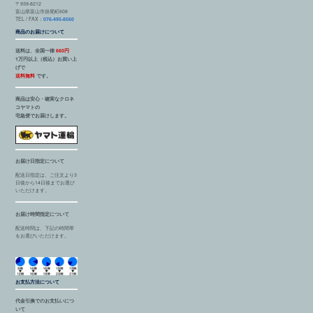
〒939-8212
富山県富山市掛尾町608
TEL / FAX：
076-495-8560
商品のお届けについて
送料は、全国一律
660円
1万円以上（税込）お買い上
げで
送料無料
です。
商品は安心・確実なクロネ
コヤマトの
宅急便でお届けします。
お届け日指定について
配送日指定は、ご注文より3
日後から14日後までお選び
いただけます。
お届け時間指定について
配送時間は、下記の時間帯
をお選びいただけます。
お支払方法について
代金引換でのお支払いにつ
いて