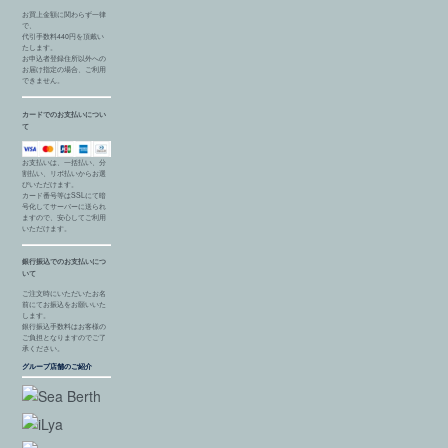
お買上金額に関わらず一律
で、
代引手数料440円を頂戴い
たします。
お申込者登録住所以外への
お届け指定の場合、ご利用
できません。
カードでのお支払いについ
て
お支払いは、一括払い、分
割払い、リボ払いからお選
びいただけます。
カード番号等はSSLにて暗
号化してサーバーに送られ
ますので、安心してご利用
いただけます。
銀行振込でのお支払いにつ
いて
ご注文時にいただいたお名
前にてお振込をお願いいた
します。
銀行振込手数料はお客様の
ご負担となりますのでご了
承ください。
グループ店舗のご紹介