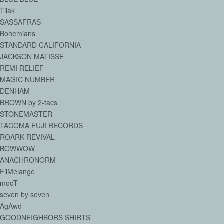
Tilak
SASSAFRAS
Bohemians
STANDARD CALIFORNIA
JACKSON MATISSE
REMI RELIEF
MAGIC NUMBER
DENHAM
BROWN by 2-tacs
STONEMASTER
TACOMA FUJI RECORDS
ROARK REVIVAL
BOWWOW
ANACHRONORM
FilMelange
mocT
seven by seven
AgAwd
GOODNEIGHBORS SHIRTS