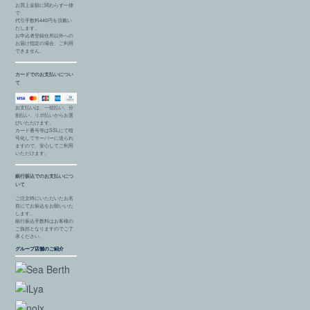
お買上金額に関わらず一律
で、
代引手数料440円を頂戴い
たします。
お申込者登録住所以外への
お届け指定の場合、ご利用
できません。
カードでのお支払いについ
て
お支払いは、一括払い、分
割払い、リボ払いからお選
びいただけます。
カード番号等はSSLにて暗
号化してサーバーに送られ
ますので、安心してご利用
いただけます。
銀行振込でのお支払いにつ
いて
ご注文時にいただいたお名
前にてお振込をお願いいた
します。
銀行振込手数料はお客様の
ご負担となりますのでご了
承ください。
グループ店舗のご紹介