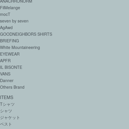
ANACHRONORM
FilMelange
mocT
seven by seven
AgAwd
GOODNEIGHBORS SHIRTS
BRIEFING
White Mountaineering
EYEWEAR
APFR
IL BISONTE
VANS
Danner
Others Brand
ITEMS
Tシャツ
シャツ
ジャケット
ベスト