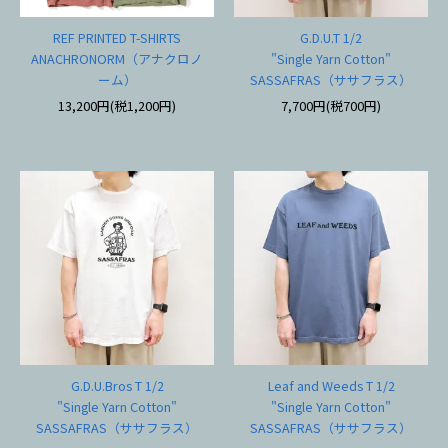
REF PRINTED T-SHIRTS
G.D.U.T 1/2
ANACHRONORM（アナクロノ
"Single Yarn Cotton"
ーム）
SASSAFRAS（ササフラス）
13,200円(税1,200円)
7,700円(税700円)
G.D.U.Bros T 1/2
Leaf and Weeds T 1/2
"Single Yarn Cotton"
"Single Yarn Cotton"
SASSAFRAS（ササフラス）
SASSAFRAS（ササフラス）