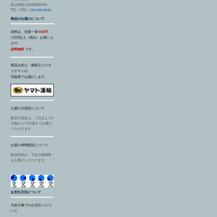
富山県富山市掛尾町608
TEL / FAX：
076-495-8560
商品のお届けについて
送料は、全国一律
660円
1万円以上（税込）お買い上
げで
送料無料
です。
商品は安心・確実なクロネ
コヤマトの
宅急便でお届けします。
お届け日指定について
配送日指定は、ご注文より3
日後から14日後までお選び
いただけます。
お届け時間指定について
配送時間は、下記の時間帯
をお選びいただけます。
お支払方法について
代金引換でのお支払いにつ
いて