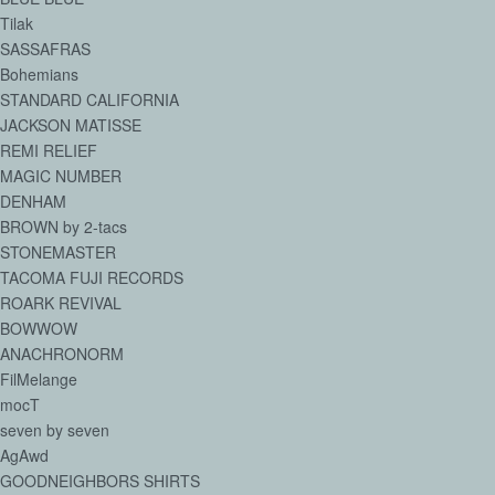
Tilak
SASSAFRAS
Bohemians
STANDARD CALIFORNIA
JACKSON MATISSE
REMI RELIEF
MAGIC NUMBER
DENHAM
BROWN by 2-tacs
STONEMASTER
TACOMA FUJI RECORDS
ROARK REVIVAL
BOWWOW
ANACHRONORM
FilMelange
mocT
seven by seven
AgAwd
GOODNEIGHBORS SHIRTS