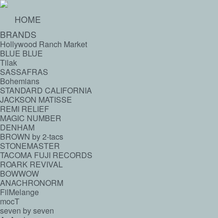
HOME
BRANDS
Hollywood Ranch Market
BLUE BLUE
Tilak
SASSAFRAS
Bohemians
STANDARD CALIFORNIA
JACKSON MATISSE
REMI RELIEF
MAGIC NUMBER
DENHAM
BROWN by 2-tacs
STONEMASTER
TACOMA FUJI RECORDS
ROARK REVIVAL
BOWWOW
ANACHRONORM
FilMelange
mocT
seven by seven