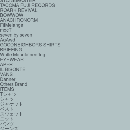
STONEMASTER
TACOMA FUJI RECORDS
ROARK REVIVAL
BOWWOW
ANACHRONORM
FilMelange
mocT
seven by seven
AgAwd
GOODNEIGHBORS SHIRTS
BRIEFING
White Mountaineering
EYEWEAR
APFR
IL BISONTE
VANS
Danner
Others Brand
ITEMS
Tシャツ
シャツ
ジャケット
ベスト
スウェット
ニット
パンツ
ジーンズ