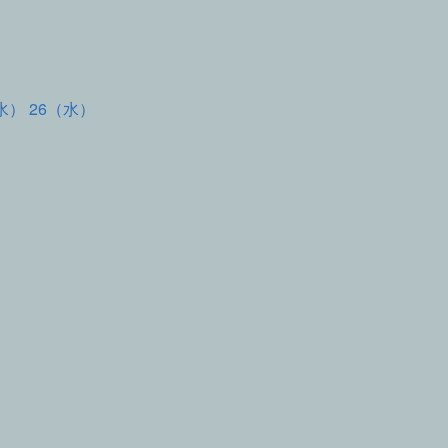
水） 26（水）
て