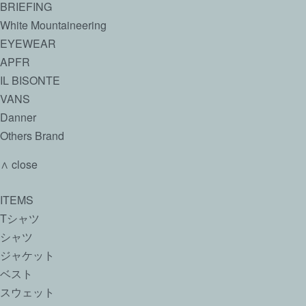
BRIEFING
White Mountaineering
EYEWEAR
APFR
IL BISONTE
VANS
Danner
Others Brand
∧ close
ITEMS
Tシャツ
シャツ
ジャケット
ベスト
スウェット