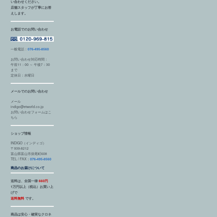
い合わせください。
店舗スタッフが丁寧にお答
えします。
お電話でのお問い合わせ
一般電話：
076-495-8560
お問い合わせ対応時間：
午前11：00 ～ 午後7：30
まで
定休日：水曜日
メールでのお問い合わせ
メール
indigo@etworld.co.jp
お問い合わせフォームはこ
ちら
ショップ情報
INDIGO（インディゴ）
〒939-8212
富山県富山市掛尾町608
TEL / FAX：
076-495-8560
商品のお届けについて
送料は、全国一律
660円
1万円以上（税込）お買い上
げで
送料無料
です。
商品は安心・確実なクロネ