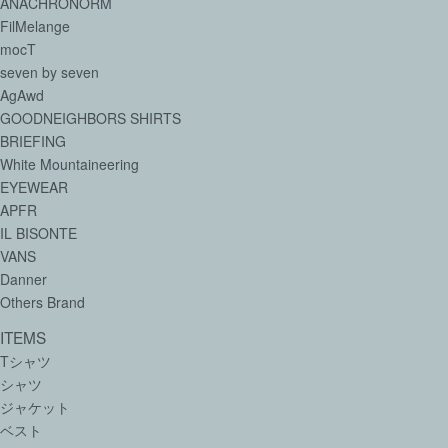
ANACHRONORM
FilMelange
mocT
seven by seven
AgAwd
GOODNEIGHBORS SHIRTS
BRIEFING
White Mountaineering
EYEWEAR
APFR
IL BISONTE
VANS
Danner
Others Brand
ITEMS
Tシャツ
シャツ
ジャケット
ベスト