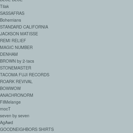
Tilak
SASSAFRAS
Bohemians
STANDARD CALIFORNIA
JACKSON MATISSE
REMI RELIEF
MAGIC NUMBER
DENHAM
BROWN by 2-tacs
STONEMASTER
TACOMA FUJI RECORDS
ROARK REVIVAL
BOWWOW
ANACHRONORM
FilMelange
mocT
seven by seven
AgAwd
GOODNEIGHBORS SHIRTS