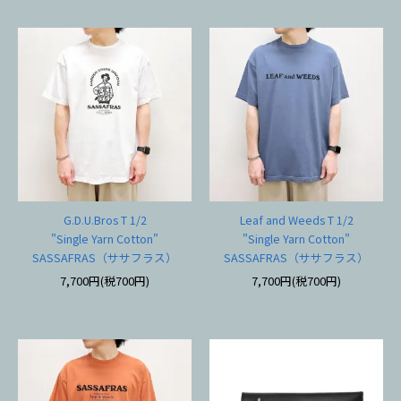
G.D.U.Bros T 1/2
Leaf and Weeds T 1/2
"Single Yarn Cotton"
"Single Yarn Cotton"
SASSAFRAS（ササフラス）
SASSAFRAS（ササフラス）
7,700円(税700円)
7,700円(税700円)