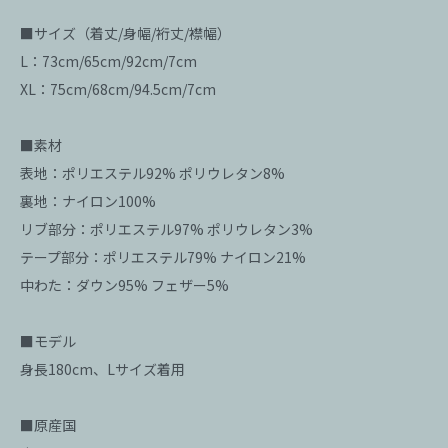
■サイズ（着丈/身幅/裄丈/襟幅）
L：73cm/65cm/92cm/7cm
XL：75cm/68cm/94.5cm/7cm
■素材
表地：ポリエステル92% ポリウレタン8%
裏地：ナイロン100%
リブ部分：ポリエステル97% ポリウレタン3%
テープ部分：ポリエステル79% ナイロン21%
中わた：ダウン95% フェザー5%
■モデル
身長180cm、Lサイズ着用
■原産国