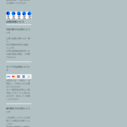
をお選びいただけます。
お支払方法について
代金引換でのお支払いにつ
いて
お買上金額に関わらず一律
で、
代引手数料440円を頂戴い
たします。
お申込者登録住所以外への
お届け指定の場合、ご利用
できません。
カードでのお支払いについ
て
お支払いは、一括払い、分
割払い、リボ払いからお選
びいただけます。
カード番号等はSSLにて暗
号化してサーバーに送られ
ますので、安心してご利用
いただけます。
銀行振込でのお支払いにつ
いて
ご注文時にいただいたお名
前にてお振込をお願いいた
します。
銀行振込手数料はお客様の