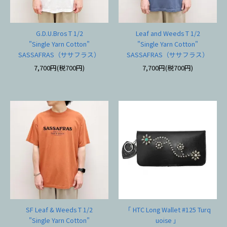
G.D.U.Bros T 1/2
Leaf and Weeds T 1/2
"Single Yarn Cotton"
"Single Yarn Cotton"
SASSAFRAS（ササフラス）
SASSAFRAS（ササフラス）
7,700円(税700円)
7,700円(税700円)
SF Leaf & Weeds T 1/2
「 HTC Long Wallet #125 Turq
"Single Yarn Cotton"
uoise 」