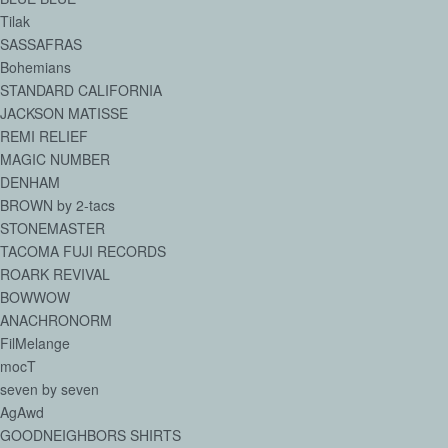
Tilak
SASSAFRAS
Bohemians
STANDARD CALIFORNIA
JACKSON MATISSE
REMI RELIEF
MAGIC NUMBER
DENHAM
BROWN by 2-tacs
STONEMASTER
TACOMA FUJI RECORDS
ROARK REVIVAL
BOWWOW
ANACHRONORM
FilMelange
mocT
seven by seven
AgAwd
GOODNEIGHBORS SHIRTS