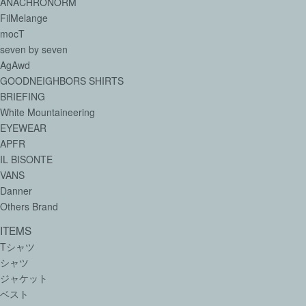
ANACHRONORM
FilMelange
mocT
seven by seven
AgAwd
GOODNEIGHBORS SHIRTS
BRIEFING
White Mountaineering
EYEWEAR
APFR
IL BISONTE
VANS
Danner
Others Brand
ITEMS
Tシャツ
シャツ
ジャケット
ベスト