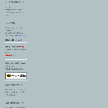
メールでのお問い合わせ
メール
indigo@etworld.co.jp
お問い合わせフォームはこ
ちら
ショップ情報
INDIGO（インディゴ）
〒939-8212
富山県富山市掛尾町608
TEL / FAX：
076-495-8560
商品のお届けについて
送料は、全国一律
660円
1万円以上（税込）お買い上
げで
送料無料
です。
商品は安心・確実なクロネ
コヤマトの
宅急便でお届けします。
お届け日指定について
配送日指定は、ご注文より3
日後から14日後までお選び
いただけます。
お届け時間指定について
配送時間は、下記の時間帯