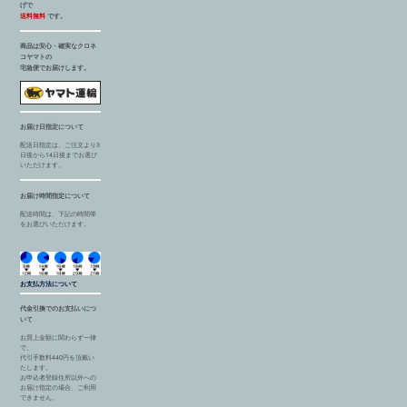
げで
送料無料
です。
商品は安心・確実なクロネ
コヤマトの
宅急便でお届けします。
お届け日指定について
配送日指定は、ご注文より3
日後から14日後までお選び
いただけます。
お届け時間指定について
配送時間は、下記の時間帯
をお選びいただけます。
お支払方法について
代金引換でのお支払いにつ
いて
お買上金額に関わらず一律
で、
代引手数料440円を頂戴い
たします。
お申込者登録住所以外への
お届け指定の場合、ご利用
できません。