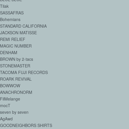
Tilak
SASSAFRAS
Bohemians
STANDARD CALIFORNIA
JACKSON MATISSE
REMI RELIEF
MAGIC NUMBER
DENHAM
BROWN by 2-tacs
STONEMASTER
TACOMA FUJI RECORDS
ROARK REVIVAL
BOWWOW
ANACHRONORM
FilMelange
mocT
seven by seven
AgAwd
GOODNEIGHBORS SHIRTS