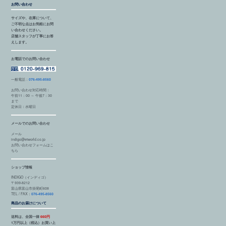
お問い合わせ
サイズや、在庫について、
ご不明な点はお気軽にお問
い合わせください。
店舗スタッフが丁寧にお答
えします。
お電話でのお問い合わせ
一般電話：
076-495-8560
お問い合わせ対応時間：
午前11：00 ～ 午後7：30
まで
定休日：水曜日
メールでのお問い合わせ
メール
indigo@etworld.co.jp
お問い合わせフォームはこ
ちら
ショップ情報
INDIGO（インディゴ）
〒939-8212
富山県富山市掛尾町608
TEL / FAX：
076-495-8560
商品のお届けについて
送料は、全国一律
660円
1万円以上（税込）お買い上