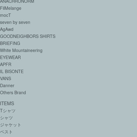
ANACHRONORM
FilMelange
mocT
seven by seven
AgAwd
GOODNEIGHBORS SHIRTS
BRIEFING
White Mountaineering
EYEWEAR
APFR
IL BISONTE
VANS
Danner
Others Brand
ITEMS
Tシャツ
シャツ
ジャケット
ベスト