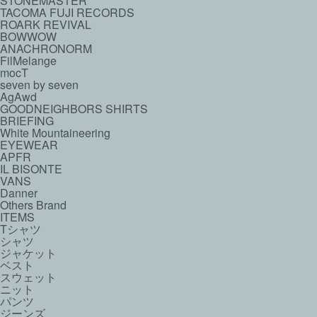
STONEMASTER
TACOMA FUJI RECORDS
ROARK REVIVAL
BOWWOW
ANACHRONORM
FilMelange
mocT
seven by seven
AgAwd
GOODNEIGHBORS SHIRTS
BRIEFING
White Mountaineering
EYEWEAR
APFR
IL BISONTE
VANS
Danner
Others Brand
ITEMS
Tシャツ
シャツ
ジャケット
ベスト
スウェット
ニット
パンツ
ジーンズ