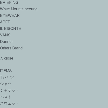
BRIEFING
White Mountaineering
EYEWEAR
APFR
IL BISONTE
VANS
Danner
Others Brand
∧ close
ITEMS
Tシャツ
シャツ
ジャケット
ベスト
スウェット