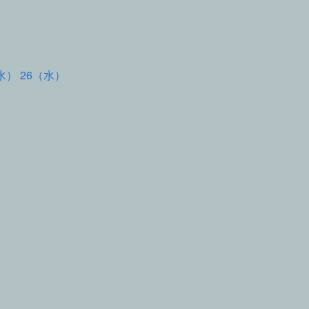
水） 26（水）
て