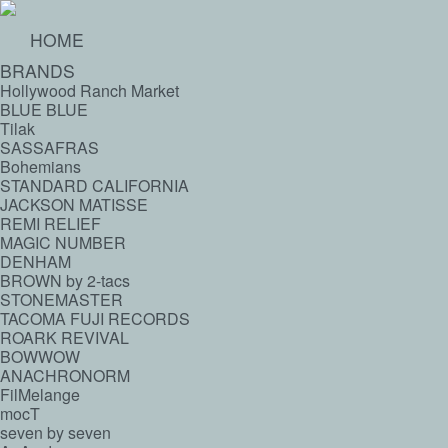
HOME
BRANDS
Hollywood Ranch Market
BLUE BLUE
Tilak
SASSAFRAS
Bohemians
STANDARD CALIFORNIA
JACKSON MATISSE
REMI RELIEF
MAGIC NUMBER
DENHAM
BROWN by 2-tacs
STONEMASTER
TACOMA FUJI RECORDS
ROARK REVIVAL
BOWWOW
ANACHRONORM
FilMelange
mocT
seven by seven