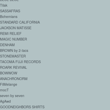
Tilak
SASSAFRAS
Bohemians
STANDARD CALIFORNIA
JACKSON MATISSE
REMI RELIEF
MAGIC NUMBER
DENHAM
BROWN by 2-tacs
STONEMASTER
TACOMA FUJI RECORDS
ROARK REVIVAL
BOWWOW
ANACHRONORM
FilMelange
mocT
seven by seven
AgAwd
GOODNEIGHBORS SHIRTS