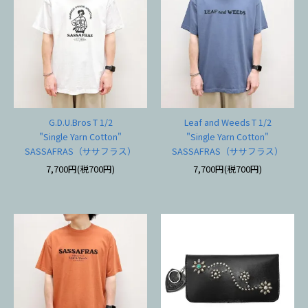
G.D.U.Bros T 1/2
Leaf and Weeds T 1/2
"Single Yarn Cotton"
"Single Yarn Cotton"
SASSAFRAS（ササフラス）
SASSAFRAS（ササフラス）
7,700円(税700円)
7,700円(税700円)