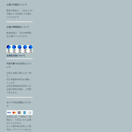
お届け日指定について
配送日指定は、ご注文より3
日後から14日後までお選び
いただけます。
お届け時間指定について
配送時間は、下記の時間帯
をお選びいただけます。
お支払方法について
代金引換でのお支払いにつ
いて
お買上金額に関わらず一律
で、
代引手数料440円を頂戴い
たします。
お申込者登録住所以外への
お届け指定の場合、ご利用
できません。
カードでのお支払いについ
て
お支払いは、一括払い、分
割払い、リボ払いからお選
びいただけます。
カード番号等はSSLにて暗
号化してサーバーに送られ