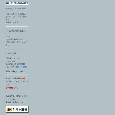
一般電話：
076-495-8560
お問い合わせ対応時間：
午前11：00 ～ 午後7：30
まで
定休日：水曜日
メールでのお問い合わせ
メール
indigo@etworld.co.jp
お問い合わせフォームはこ
ちら
ショップ情報
INDIGO（インディゴ）
〒939-8212
富山県富山市掛尾町608
TEL / FAX：
076-495-8560
商品のお届けについて
送料は、全国一律
660円
1万円以上（税込）お買い上
げで
送料無料
です。
商品は安心・確実なクロネ
コヤマトの
宅急便でお届けします。