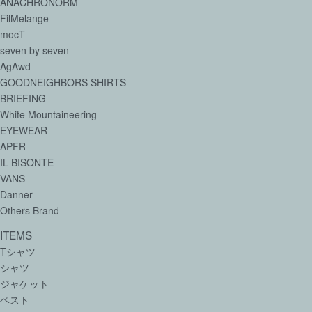
ANACHRONORM
FilMelange
mocT
seven by seven
AgAwd
GOODNEIGHBORS SHIRTS
BRIEFING
White Mountaineering
EYEWEAR
APFR
IL BISONTE
VANS
Danner
Others Brand
ITEMS
Tシャツ
シャツ
ジャケット
ベスト