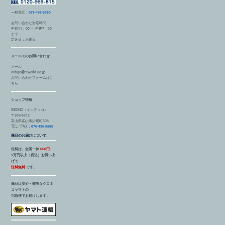
一般電話：
076-495-8560
お問い合わせ対応時間：
午前11：00 ～ 午後7：30
まで
定休日：水曜日
メールでのお問い合わせ
メール
indigo@etworld.co.jp
お問い合わせフォームはこ
ちら
ショップ情報
INDIGO（インディゴ）
〒939-8212
富山県富山市掛尾町608
TEL / FAX：
076-495-8560
商品のお届けについて
送料は、全国一律
660円
1万円以上（税込）お買い上
げで
送料無料
です。
商品は安心・確実なクロネ
コヤマトの
宅急便でお届けします。