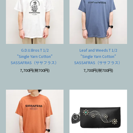
G.D.U.Bros T 1/2
Leaf and Weeds T 1/2
"Single Yarn Cotton"
"Single Yarn Cotton"
SASSAFRAS（ササフラス）
SASSAFRAS（ササフラス）
7,700円(税700円)
7,700円(税700円)