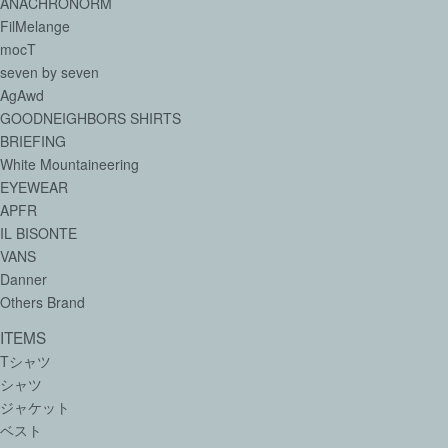
ANACHRONORM
FilMelange
mocT
seven by seven
AgAwd
GOODNEIGHBORS SHIRTS
BRIEFING
White Mountaineering
EYEWEAR
APFR
IL BISONTE
VANS
Danner
Others Brand
ITEMS
Tシャツ
シャツ
ジャケット
ベスト