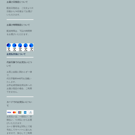
お届け日指定について
配送日指定は、ご注文より3
日後から14日後までお選び
いただけます。
お届け時間指定について
配送時間は、下記の時間帯
をお選びいただけます。
お支払方法について
代金引換でのお支払いにつ
いて
お買上金額に関わらず一律
で、
代引手数料440円を頂戴い
たします。
お申込者登録住所以外への
お届け指定の場合、ご利用
できません。
カードでのお支払いについ
て
お支払いは、一括払い、分
割払い、リボ払いからお選
びいただけます。
カード番号等はSSLにて暗
号化してサーバーに送られ
ますので、安心してご利用