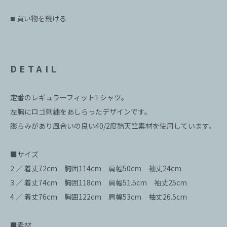
買い物を続ける
■
DETAIL
定番のレギュラーフィットTシャツ。
左胸にロゴ刺繍をあしらったデザインです。
膨らみがあり風合いの良い40/2度詰天竺素材を使用しています。
■サイズ
2 ／ 着丈72cm 胸囲114cm 肩幅50cm 袖丈24cm
3 ／ 着丈74cm 胸囲118cm 肩幅51.5cm 袖丈25cm
4 ／ 着丈76cm 胸囲122cm 肩幅53cm 袖丈26.5cm
■素材