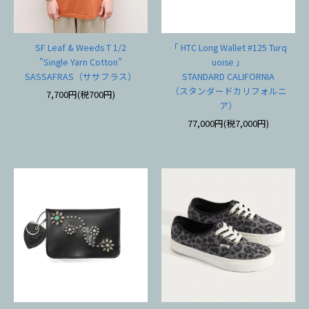
SF Leaf & Weeds T 1/2
「 HTC Long Wallet #125 Turq
"Single Yarn Cotton"
uoise 」
SASSAFRAS（ササフラス）
STANDARD CALIFORNIA
（スタンダードカリフォルニ
7,700円(税700円)
ア）
77,000円(税7,000円)