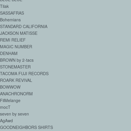
Tilak
SASSAFRAS
Bohemians
STANDARD CALIFORNIA
JACKSON MATISSE
REMI RELIEF
MAGIC NUMBER
DENHAM
BROWN by 2-tacs
STONEMASTER
TACOMA FUJI RECORDS
ROARK REVIVAL
BOWWOW
ANACHRONORM
FilMelange
mocT
seven by seven
AgAwd
GOODNEIGHBORS SHIRTS