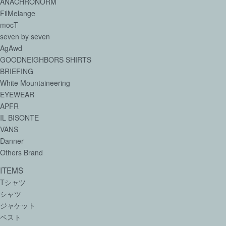
ANACHRONORM
FilMelange
mocT
seven by seven
AgAwd
GOODNEIGHBORS SHIRTS
BRIEFING
White Mountaineering
EYEWEAR
APFR
IL BISONTE
VANS
Danner
Others Brand
ITEMS
Tシャツ
シャツ
ジャケット
ベスト