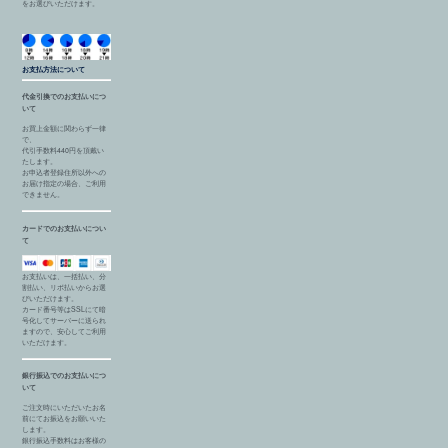
をお選びいただけます。
お支払方法について
代金引換でのお支払いにつ
いて
お買上金額に関わらず一律
で、
代引手数料440円を頂戴い
たします。
お申込者登録住所以外への
お届け指定の場合、ご利用
できません。
カードでのお支払いについ
て
お支払いは、一括払い、分
割払い、リボ払いからお選
びいただけます。
カード番号等はSSLにて暗
号化してサーバーに送られ
ますので、安心してご利用
いただけます。
銀行振込でのお支払いにつ
いて
ご注文時にいただいたお名
前にてお振込をお願いいた
します。
銀行振込手数料はお客様の