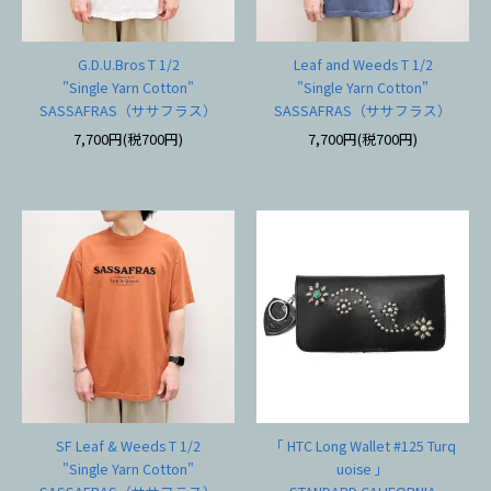
G.D.U.Bros T 1/2
Leaf and Weeds T 1/2
"Single Yarn Cotton"
"Single Yarn Cotton"
SASSAFRAS（ササフラス）
SASSAFRAS（ササフラス）
7,700円(税700円)
7,700円(税700円)
SF Leaf & Weeds T 1/2
「 HTC Long Wallet #125 Turq
"Single Yarn Cotton"
uoise 」