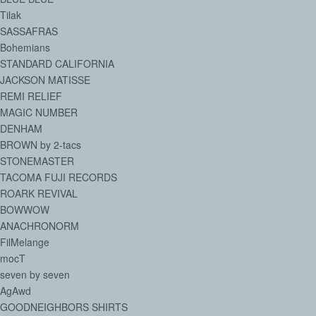
Tilak
SASSAFRAS
Bohemians
STANDARD CALIFORNIA
JACKSON MATISSE
REMI RELIEF
MAGIC NUMBER
DENHAM
BROWN by 2-tacs
STONEMASTER
TACOMA FUJI RECORDS
ROARK REVIVAL
BOWWOW
ANACHRONORM
FilMelange
mocT
seven by seven
AgAwd
GOODNEIGHBORS SHIRTS