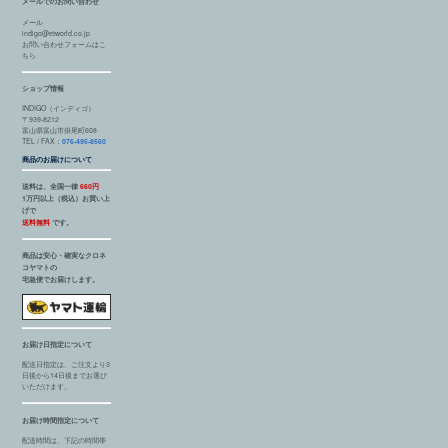
メールでのお問い合わせ
メール
indigo@etworld.co.jp
お問い合わせフォームはこ
ちら
ショップ情報
INDIGO（インディゴ）
〒939-8212
富山県富山市掛尾町608
TEL / FAX：
076-495-8560
商品のお届けについて
送料は、全国一律
660円
1万円以上（税込）お買い上
げで
送料無料
です。
商品は安心・確実なクロネ
コヤマトの
宅急便でお届けします。
お届け日指定について
配送日指定は、ご注文より3
日後から14日後までお選び
いただけます。
お届け時間指定について
配送時間は、下記の時間帯