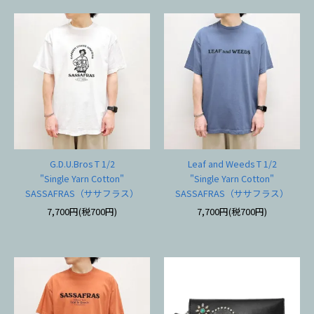
G.D.U.Bros T 1/2
Leaf and Weeds T 1/2
"Single Yarn Cotton"
"Single Yarn Cotton"
SASSAFRAS（ササフラス）
SASSAFRAS（ササフラス）
7,700円(税700円)
7,700円(税700円)