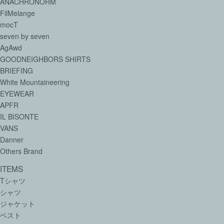
ANACHRONORM
FilMelange
mocT
seven by seven
AgAwd
GOODNEIGHBORS SHIRTS
BRIEFING
White Mountaineering
EYEWEAR
APFR
IL BISONTE
VANS
Danner
Others Brand
ITEMS
Tシャツ
シャツ
ジャケット
ベスト