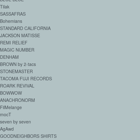
Tilak
SASSAFRAS
Bohemians
STANDARD CALIFORNIA
JACKSON MATISSE
REMI RELIEF
MAGIC NUMBER
DENHAM
BROWN by 2-tacs
STONEMASTER
TACOMA FUJI RECORDS
ROARK REVIVAL
BOWWOW
ANACHRONORM
FilMelange
mocT
seven by seven
AgAwd
GOODNEIGHBORS SHIRTS