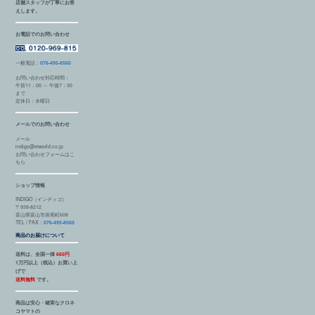
店舗スタッフが丁寧にお答
えします。
お電話でのお問い合わせ
一般電話：
076-495-8560
お問い合わせ対応時間：
午前11：00 ～ 午後7：30
まで
定休日：水曜日
メールでのお問い合わせ
メール
indigo@etworld.co.jp
お問い合わせフォームはこ
ちら
ショップ情報
INDIGO（インディゴ）
〒939-8212
富山県富山市掛尾町608
TEL / FAX：
076-495-8560
商品のお届けについて
送料は、全国一律
660円
1万円以上（税込）お買い上
げで
送料無料
です。
商品は安心・確実なクロネ
コヤマトの