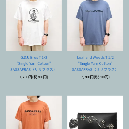
G.D.U.Bros T 1/2
Leaf and Weeds T 1/2
"Single Yarn Cotton"
"Single Yarn Cotton"
SASSAFRAS（ササフラス）
SASSAFRAS（ササフラス）
7,700円(税700円)
7,700円(税700円)