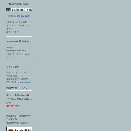
お電話でのお問い合わせ
一般電話：
076-495-8560
お問い合わせ対応時間：
午前11：00 ～ 午後7：30
まで
定休日：水曜日
メールでのお問い合わせ
メール
indigo@etworld.co.jp
お問い合わせフォームはこ
ちら
ショップ情報
INDIGO（インディゴ）
〒939-8212
富山県富山市掛尾町608
TEL / FAX：
076-495-8560
商品のお届けについて
送料は、全国一律
660円
1万円以上（税込）お買い上
げで
送料無料
です。
商品は安心・確実なクロネ
コヤマトの
宅急便でお届けします。