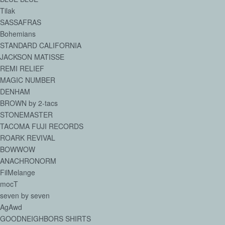
Tilak
SASSAFRAS
Bohemians
STANDARD CALIFORNIA
JACKSON MATISSE
REMI RELIEF
MAGIC NUMBER
DENHAM
BROWN by 2-tacs
STONEMASTER
TACOMA FUJI RECORDS
ROARK REVIVAL
BOWWOW
ANACHRONORM
FilMelange
mocT
seven by seven
AgAwd
GOODNEIGHBORS SHIRTS