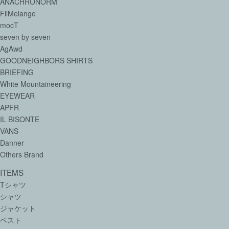
ANACHRONORM
FilMelange
mocT
seven by seven
AgAwd
GOODNEIGHBORS SHIRTS
BRIEFING
White Mountaineering
EYEWEAR
APFR
IL BISONTE
VANS
Danner
Others Brand
ITEMS
Tシャツ
シャツ
ジャケット
ベスト