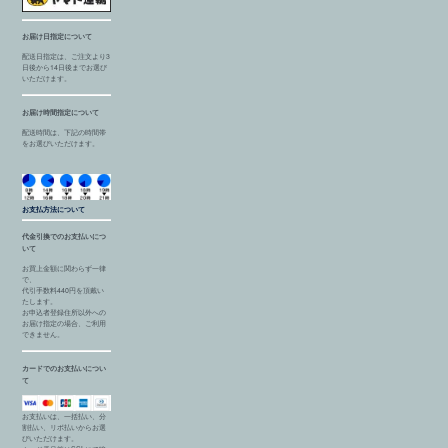
お届け日指定について
配送日指定は、ご注文より3
日後から14日後までお選び
いただけます。
お届け時間指定について
配送時間は、下記の時間帯
をお選びいただけます。
お支払方法について
代金引換でのお支払いにつ
いて
お買上金額に関わらず一律
で、
代引手数料440円を頂戴い
たします。
お申込者登録住所以外への
お届け指定の場合、ご利用
できません。
カードでのお支払いについ
て
お支払いは、一括払い、分
割払い、リボ払いからお選
びいただけます。