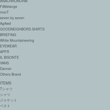
ANACHRONORM
FilMelange
mocT
seven by seven
AgAwd
GOODNEIGHBORS SHIRTS
BRIEFING
White Mountaineering
EYEWEAR
APFR
IL BISONTE
VANS
Danner
Others Brand
ITEMS
Tシャツ
シャツ
ジャケット
ベスト