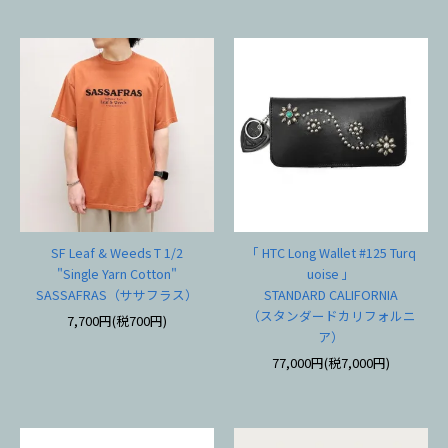
SF Leaf & Weeds T 1/2
「 HTC Long Wallet #125 Turq
"Single Yarn Cotton"
uoise 」
SASSAFRAS（ササフラス）
STANDARD CALIFORNIA
（スタンダードカリフォルニ
7,700円(税700円)
ア）
77,000円(税7,000円)