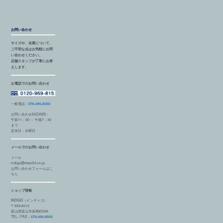
お問い合わせ
サイズや、在庫について、
ご不明な点はお気軽にお問
い合わせください。
店舗スタッフが丁寧にお答
えします。
お電話でのお問い合わせ
一般電話：
076-495-8560
お問い合わせ対応時間：
午前11：00 ～ 午後7：30
まで
定休日：水曜日
メールでのお問い合わせ
メール
indigo@etworld.co.jp
お問い合わせフォームはこ
ちら
ショップ情報
INDIGO（インディゴ）
〒939-8212
富山県富山市掛尾町608
TEL / FAX：
076-495-8560