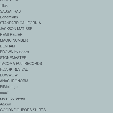
Tilak
SASSAFRAS
Bohemians
STANDARD CALIFORNIA
JACKSON MATISSE
REMI RELIEF
MAGIC NUMBER
DENHAM
BROWN by 2-tacs
STONEMASTER
TACOMA FUJI RECORDS
ROARK REVIVAL
BOWWOW
ANACHRONORM
FilMelange
mocT
seven by seven
AgAwd
GOODNEIGHBORS SHIRTS