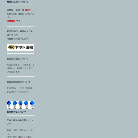
商品のお届けについて
送料は、全国一律
660円
1万円以上（税込）お買い上
げで
送料無料
です。
商品は安心・確実なクロネ
コヤマトの
宅急便でお届けします。
お届け日指定について
配送日指定は、ご注文より3
日後から14日後までお選び
いただけます。
お届け時間指定について
配送時間は、下記の時間帯
をお選びいただけます。
お支払方法について
代金引換でのお支払いにつ
いて
お買上金額に関わらず一律
で、
代引手数料440円を頂戴い