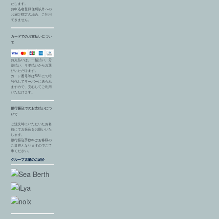
たします。
お申込者登録住所以外への
お届け指定の場合、ご利用
できません。
カードでのお支払いについ
て
お支払いは、一括払い、分
割払い、リボ払いからお選
びいただけます。
カード番号等はSSLにて暗
号化してサーバーに送られ
ますので、安心してご利用
いただけます。
銀行振込でのお支払いにつ
いて
ご注文時にいただいたお名
前にてお振込をお願いいた
します。
銀行振込手数料はお客様の
ご負担となりますのでご了
承ください。
グループ店舗のご紹介