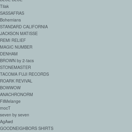
Tilak
SASSAFRAS
Bohemians
STANDARD CALIFORNIA
JACKSON MATISSE
REMI RELIEF
MAGIC NUMBER
DENHAM
BROWN by 2-tacs
STONEMASTER
TACOMA FUJI RECORDS
ROARK REVIVAL
BOWWOW
ANACHRONORM
FilMelange
mocT
seven by seven
AgAwd
GOODNEIGHBORS SHIRTS