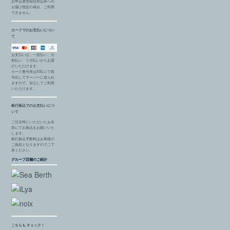
お申込者登録住所以外への
お届け指定の場合、ご利用
できません。
カードでのお支払いについ
て
お支払いは、一括払い、分
割払い、リボ払いからお選
びいただけます。
カード番号等はSSLにて暗
号化してサーバーに送られ
ますので、安心してご利用
いただけます。
銀行振込でのお支払いにつ
いて
ご注文時にいただいたお名
前にてお振込をお願いいた
します。
銀行振込手数料はお客様の
ご負担となりますのでご了
承ください。
グループ店舗のご紹介
こちらも チェック！