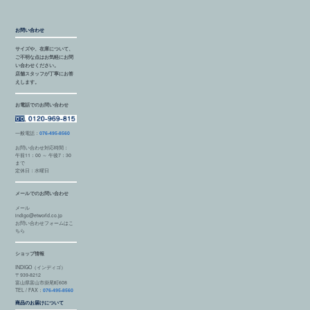
お問い合わせ
サイズや、在庫について、
ご不明な点はお気軽にお問
い合わせください。
店舗スタッフが丁寧にお答
えします。
お電話でのお問い合わせ
一般電話：
076-495-8560
お問い合わせ対応時間：
午前11：00 ～ 午後7：30
まで
定休日：水曜日
メールでのお問い合わせ
メール
indigo@etworld.co.jp
お問い合わせフォームはこ
ちら
ショップ情報
INDIGO（インディゴ）
〒939-8212
富山県富山市掛尾町608
TEL / FAX：
076-495-8560
商品のお届けについて