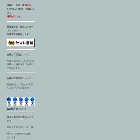
送料は、全国一律
660円
1万円以上（税込）お買い上
げで
送料無料
です。
商品は安心・確実なクロネ
コヤマトの
宅急便でお届けします。
お届け日指定について
配送日指定は、ご注文より3
日後から14日後までお選び
いただけます。
お届け時間指定について
配送時間は、下記の時間帯
をお選びいただけます。
お支払方法について
代金引換でのお支払いにつ
いて
お買上金額に関わらず一律
で、
代引手数料440円を頂戴い
たします。