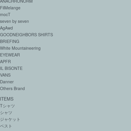
ANACHRONORM
FilMelange
mocT
seven by seven
AgAwd
GOODNEIGHBORS SHIRTS
BRIEFING
White Mountaineering
EYEWEAR
APFR
IL BISONTE
VANS
Danner
Others Brand
ITEMS
Tシャツ
シャツ
ジャケット
ベスト