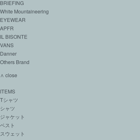
BRIEFING
White Mountaineering
EYEWEAR
APFR
IL BISONTE
VANS
Danner
Others Brand
∧ close
ITEMS
Tシャツ
シャツ
ジャケット
ベスト
スウェット