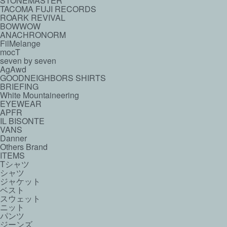
STONEMASTER
TACOMA FUJI RECORDS
ROARK REVIVAL
BOWWOW
ANACHRONORM
FilMelange
mocT
seven by seven
AgAwd
GOODNEIGHBORS SHIRTS
BRIEFING
White Mountaineering
EYEWEAR
APFR
IL BISONTE
VANS
Danner
Others Brand
ITEMS
Tシャツ
シャツ
ジャケット
ベスト
スウェット
ニット
パンツ
ジーンズ