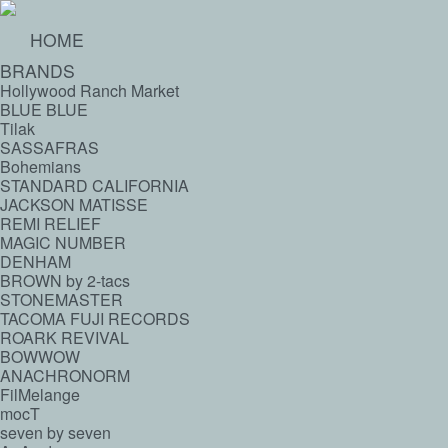
HOME
BRANDS
Hollywood Ranch Market
BLUE BLUE
Tilak
SASSAFRAS
Bohemians
STANDARD CALIFORNIA
JACKSON MATISSE
REMI RELIEF
MAGIC NUMBER
DENHAM
BROWN by 2-tacs
STONEMASTER
TACOMA FUJI RECORDS
ROARK REVIVAL
BOWWOW
ANACHRONORM
FilMelange
mocT
seven by seven