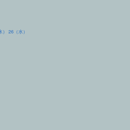
水） 26（水）
て