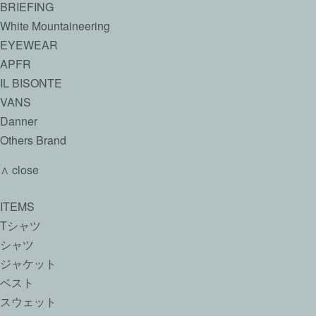
BRIEFING
White Mountaineering
EYEWEAR
APFR
IL BISONTE
VANS
Danner
Others Brand
∧ close
ITEMS
Tシャツ
シャツ
ジャケット
ベスト
スウェット