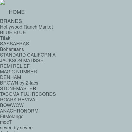
HOME
BRANDS
Hollywood Ranch Market
BLUE BLUE
Tilak
SASSAFRAS
Bohemians
STANDARD CALIFORNIA
JACKSON MATISSE
REMI RELIEF
MAGIC NUMBER
DENHAM
BROWN by 2-tacs
STONEMASTER
TACOMA FUJI RECORDS
ROARK REVIVAL
BOWWOW
ANACHRONORM
FilMelange
mocT
seven by seven