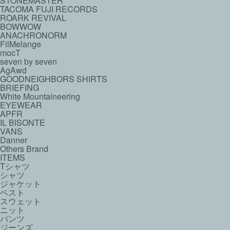
STONEMASTER
TACOMA FUJI RECORDS
ROARK REVIVAL
BOWWOW
ANACHRONORM
FilMelange
mocT
seven by seven
AgAwd
GOODNEIGHBORS SHIRTS
BRIEFING
White Mountaineering
EYEWEAR
APFR
IL BISONTE
VANS
Danner
Others Brand
ITEMS
Tシャツ
シャツ
ジャケット
ベスト
スウェット
ニット
パンツ
ジーンズ