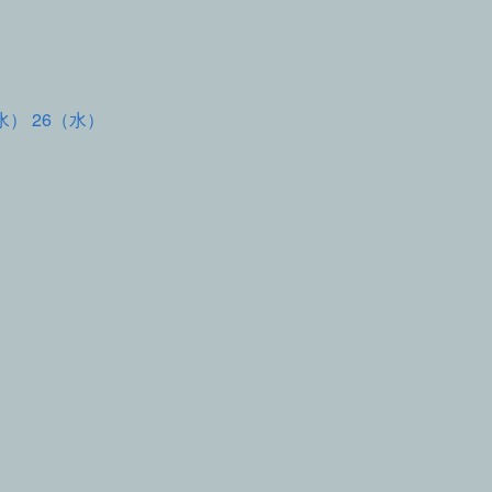
水） 26（水）
て