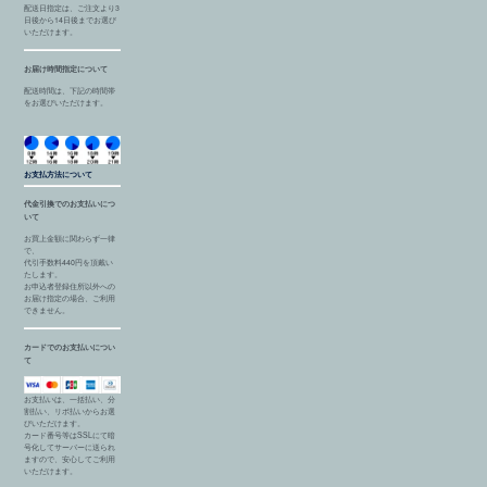
配送日指定は、ご注文より3
日後から14日後までお選び
いただけます。
お届け時間指定について
配送時間は、下記の時間帯
をお選びいただけます。
お支払方法について
代金引換でのお支払いにつ
いて
お買上金額に関わらず一律
で、
代引手数料440円を頂戴い
たします。
お申込者登録住所以外への
お届け指定の場合、ご利用
できません。
カードでのお支払いについ
て
お支払いは、一括払い、分
割払い、リボ払いからお選
びいただけます。
カード番号等はSSLにて暗
号化してサーバーに送られ
ますので、安心してご利用
いただけます。