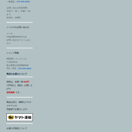
一般電話：
076-495-8560
お問い合わせ対応時間：
午前11：00 ～ 午後7：30
まで
定休日：水曜日
メールでのお問い合わせ
メール
indigo@etworld.co.jp
お問い合わせフォームはこ
ちら
ショップ情報
INDIGO（インディゴ）
〒939-8212
富山県富山市掛尾町608
TEL / FAX：
076-495-8560
商品のお届けについて
送料は、全国一律
660円
1万円以上（税込）お買い上
げで
送料無料
です。
商品は安心・確実なクロネ
コヤマトの
宅急便でお届けします。
お届け日指定について