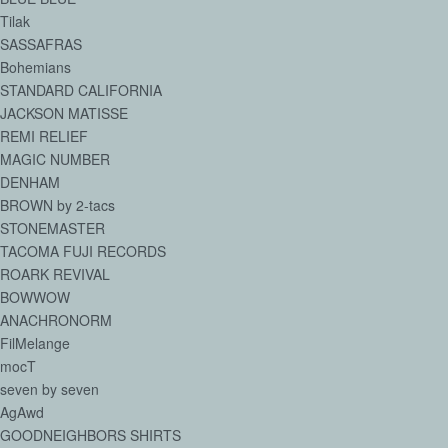
Tilak
SASSAFRAS
Bohemians
STANDARD CALIFORNIA
JACKSON MATISSE
REMI RELIEF
MAGIC NUMBER
DENHAM
BROWN by 2-tacs
STONEMASTER
TACOMA FUJI RECORDS
ROARK REVIVAL
BOWWOW
ANACHRONORM
FilMelange
mocT
seven by seven
AgAwd
GOODNEIGHBORS SHIRTS