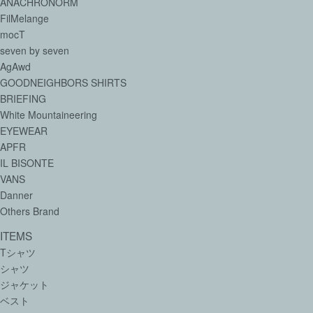
ANACHRONORM
FilMelange
mocT
seven by seven
AgAwd
GOODNEIGHBORS SHIRTS
BRIEFING
White Mountaineering
EYEWEAR
APFR
IL BISONTE
VANS
Danner
Others Brand
ITEMS
Tシャツ
シャツ
ジャケット
ベスト