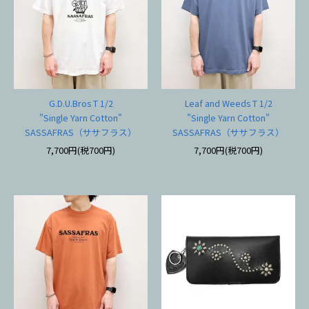
G.D.U.Bros T 1/2
Leaf and Weeds T 1/2
"Single Yarn Cotton"
"Single Yarn Cotton"
SASSAFRAS（ササフラス）
SASSAFRAS（ササフラス）
7,700円(税700円)
7,700円(税700円)