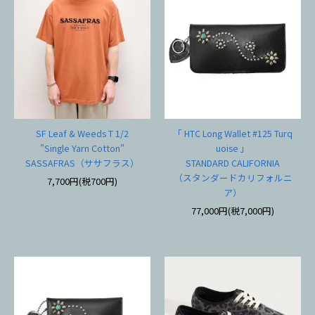
SF Leaf & Weeds T 1/2
「 HTC Long Wallet #125 Turq
"Single Yarn Cotton"
uoise 」
SASSAFRAS（ササフラス）
STANDARD CALIFORNIA
（スタンダードカリフォルニ
7,700円(税700円)
ア）
77,000円(税7,000円)