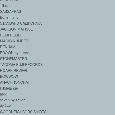
Tilak
SASSAFRAS
Bohemians
STANDARD CALIFORNIA
JACKSON MATISSE
REMI RELIEF
MAGIC NUMBER
DENHAM
BROWN by 2-tacs
STONEMASTER
TACOMA FUJI RECORDS
ROARK REVIVAL
BOWWOW
ANACHRONORM
FilMelange
mocT
seven by seven
AgAwd
GOODNEIGHBORS SHIRTS