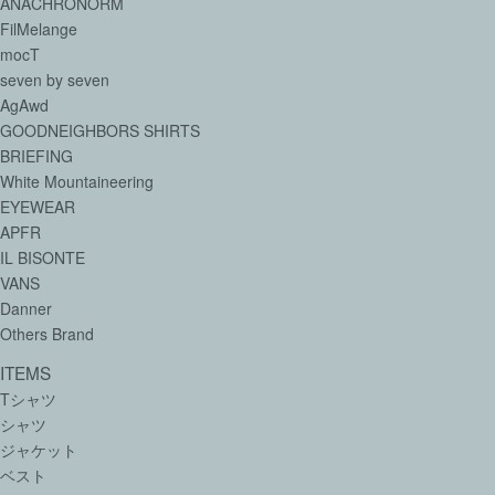
ANACHRONORM
FilMelange
mocT
seven by seven
AgAwd
GOODNEIGHBORS SHIRTS
BRIEFING
White Mountaineering
EYEWEAR
APFR
IL BISONTE
VANS
Danner
Others Brand
ITEMS
Tシャツ
シャツ
ジャケット
ベスト