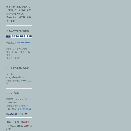
サイズや、在庫について、
ご不明な点はお気軽にお問
い合わせください。
店舗スタッフが丁寧にお答
えします。
お電話でのお問い合わせ
一般電話：
076-495-8560
お問い合わせ対応時間：
午前11：00 ～ 午後7：30
まで
定休日：水曜日
メールでのお問い合わせ
メール
indigo@etworld.co.jp
お問い合わせフォームはこ
ちら
ショップ情報
INDIGO（インディゴ）
〒939-8212
富山県富山市掛尾町608
TEL / FAX：
076-495-8560
商品のお届けについて
送料は、全国一律
660円
1万円以上（税込）お買い上
げで