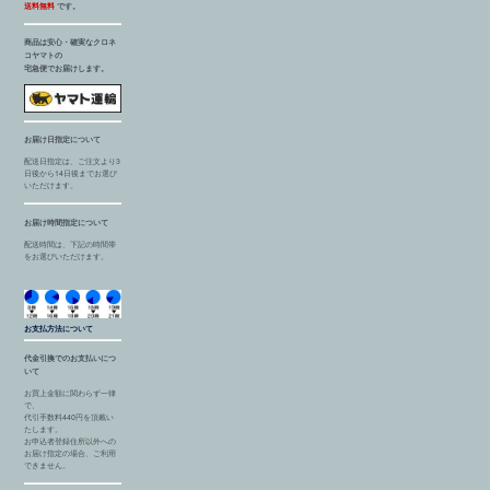
送料無料
です。
商品は安心・確実なクロネ
コヤマトの
宅急便でお届けします。
お届け日指定について
配送日指定は、ご注文より3
日後から14日後までお選び
いただけます。
お届け時間指定について
配送時間は、下記の時間帯
をお選びいただけます。
お支払方法について
代金引換でのお支払いにつ
いて
お買上金額に関わらず一律
で、
代引手数料440円を頂戴い
たします。
お申込者登録住所以外への
お届け指定の場合、ご利用
できません。