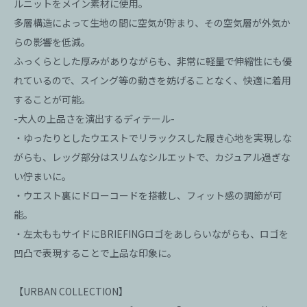
ルニットをメイン素材に使用。
多層構造によって生地の間に空気が貯まり、その空気層が外気か
らの影響を低減。
ふっくらとした厚みがありながらも、非常に軽量で伸縮性にも優
れているので、スイング等の動きを妨げることなく、快適に着用
することが可能。
-大人の上品さを演出するディテール-
・ゆったりとしたウエストでリラックスした履き心地を実現しな
がらも、レッグ部分はスリムなシルエットで、カジュアル過ぎな
い佇まいに。
・ウエスト裏にドローコードを搭載し、フィット感の調節が可
能。
・左太ももサイドにBRIEFINGロゴをあしらいながらも、ロゴを
凹凸で表現することで上品な印象に。
【URBAN COLLECTION】