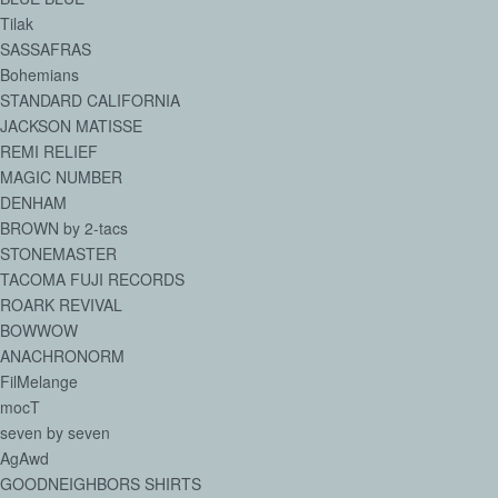
Tilak
SASSAFRAS
Bohemians
STANDARD CALIFORNIA
JACKSON MATISSE
REMI RELIEF
MAGIC NUMBER
DENHAM
BROWN by 2-tacs
STONEMASTER
TACOMA FUJI RECORDS
ROARK REVIVAL
BOWWOW
ANACHRONORM
FilMelange
mocT
seven by seven
AgAwd
GOODNEIGHBORS SHIRTS