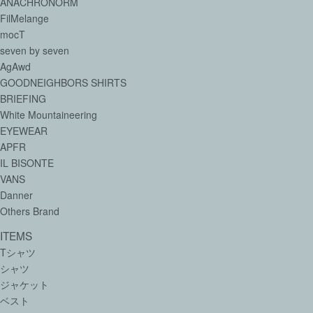
ANACHRONORM
FilMelange
mocT
seven by seven
AgAwd
GOODNEIGHBORS SHIRTS
BRIEFING
White Mountaineering
EYEWEAR
APFR
IL BISONTE
VANS
Danner
Others Brand
ITEMS
Tシャツ
シャツ
ジャケット
ベスト