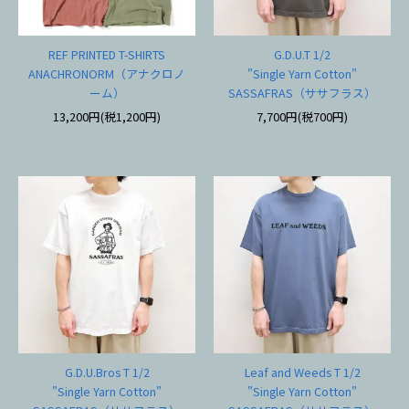
REF PRINTED T-SHIRTS
G.D.U.T 1/2
ANACHRONORM（アナクロノ
"Single Yarn Cotton"
ーム）
SASSAFRAS（ササフラス）
13,200円(税1,200円)
7,700円(税700円)
G.D.U.Bros T 1/2
Leaf and Weeds T 1/2
"Single Yarn Cotton"
"Single Yarn Cotton"