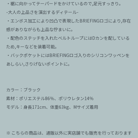
・裾に向かってテーパードをかけているので,足元すっきり。
-大人の上品さを演出するディテール-
・エンボス加工により凹凸で表現したBRIEFINGロゴにより,存在
感がありながらも上品な佇まいに。
・配色のステッチを入れたベルトループにはDカンを配している
ため,キーなどを装着可能。
・バックポケットにはBRIEFINGロゴ入りのシリコンワッペンを
あしらい,さりげないポイントに。
カラー：ブラック
素材：ポリエステル86％、ポリウレタン14％
モデル：身長171cm、体重63kg、Mサイズ着用
※ こちらの商品は、通販以外に実店舗でも販売を行っております