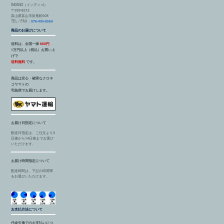
INDIGO（インディゴ）
〒939-8212
富山県富山市掛尾町608
TEL / FAX：
076-495-8560
商品のお届けについて
送料は、全国一律
660円
1万円以上（税込）お買い上
げで
送料無料
です。
商品は安心・確実なクロネ
コヤマトの
宅急便でお届けします。
お届け日指定について
配送日指定は、ご注文より3
日後から14日後までお選び
いただけます。
お届け時間指定について
配送時間は、下記の時間帯
をお選びいただけます。
お支払方法について
代金引換でのお支払いにつ