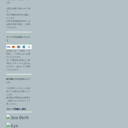
いて
お買上金額に関わらず一律
で、
代引手数料440円を頂戴い
たします。
お申込者登録住所以外への
お届け指定の場合、ご利用
できません。
カードでのお支払いについ
て
お支払いは、一括払い、分
割払い、リボ払いからお選
びいただけます。
カード番号等はSSLにて暗
号化してサーバーに送られ
ますので、安心してご利用
いただけます。
銀行振込でのお支払いにつ
いて
ご注文時にいただいたお名
前にてお振込をお願いいた
します。
銀行振込手数料はお客様の
ご負担となりますのでご了
承ください。
グループ店舗のご紹介