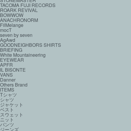
STONEMASTER
TACOMA FUJI RECORDS
ROARK REVIVAL
BOWWOW
ANACHRONORM
FilMelange
mocT
seven by seven
AgAwd
GOODNEIGHBORS SHIRTS
BRIEFING
White Mountaineering
EYEWEAR
APFR
IL BISONTE
VANS
Danner
Others Brand
ITEMS
Tシャツ
シャツ
ジャケット
ベスト
スウェット
ニット
パンツ
ジーンズ