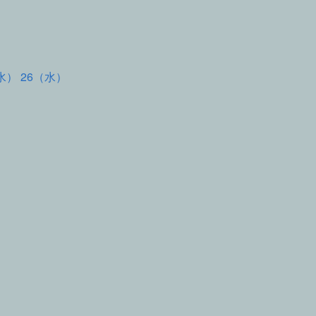
水） 26（水）
て