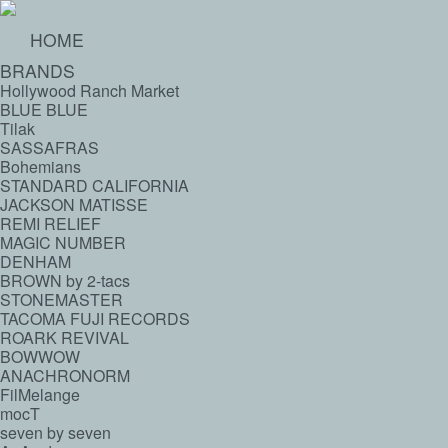
HOME
BRANDS
Hollywood Ranch Market
BLUE BLUE
Tilak
SASSAFRAS
Bohemians
STANDARD CALIFORNIA
JACKSON MATISSE
REMI RELIEF
MAGIC NUMBER
DENHAM
BROWN by 2-tacs
STONEMASTER
TACOMA FUJI RECORDS
ROARK REVIVAL
BOWWOW
ANACHRONORM
FilMelange
mocT
seven by seven