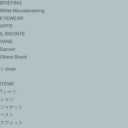
BRIEFING
White Mountaineering
EYEWEAR
APFR
IL BISONTE
VANS
Danner
Others Brand
∧ close
ITEMS
Tシャツ
シャツ
ジャケット
ベスト
スウェット