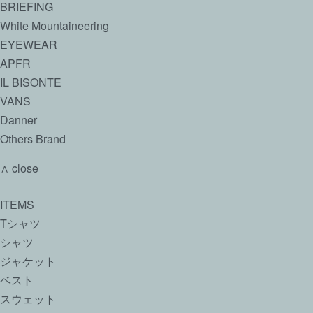
BRIEFING
White Mountaineering
EYEWEAR
APFR
IL BISONTE
VANS
Danner
Others Brand
∧ close
ITEMS
Tシャツ
シャツ
ジャケット
ベスト
スウェット