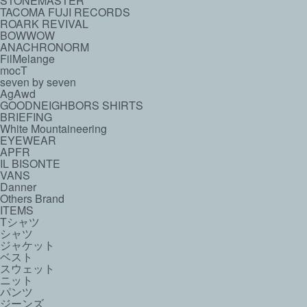
STONEMASTER
TACOMA FUJI RECORDS
ROARK REVIVAL
BOWWOW
ANACHRONORM
FilMelange
mocT
seven by seven
AgAwd
GOODNEIGHBORS SHIRTS
BRIEFING
White Mountaineering
EYEWEAR
APFR
IL BISONTE
VANS
Danner
Others Brand
ITEMS
Tシャツ
シャツ
ジャケット
ベスト
スウェット
ニット
パンツ
ジーンズ