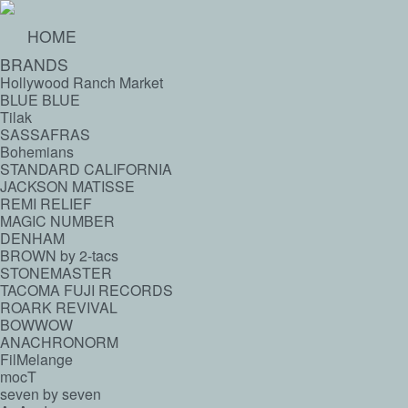
HOME
BRANDS
Hollywood Ranch Market
BLUE BLUE
Tilak
SASSAFRAS
Bohemians
STANDARD CALIFORNIA
JACKSON MATISSE
REMI RELIEF
MAGIC NUMBER
DENHAM
BROWN by 2-tacs
STONEMASTER
TACOMA FUJI RECORDS
ROARK REVIVAL
BOWWOW
ANACHRONORM
FilMelange
mocT
seven by seven