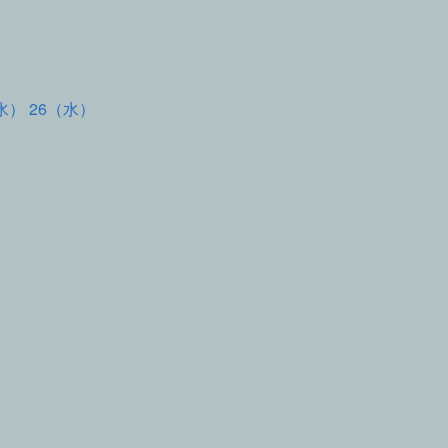
水） 26（水）
て